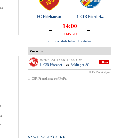
en
hr.
[…]
f
en
n
SCHLAGWÖRTER