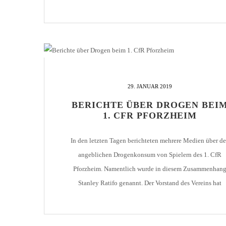
Gökce den Landesligisten klar und verdient mit 5:0. Weit
Details gibt’s hier
29. JANUAR 2019
BERICHTE ÜBER DROGEN BEI
1. CFR PFORZHEIM
In den letzten Tagen berichteten mehrere Medien über d
angeblichen Drogenkonsum von Spielern des 1. CfR
Pforzheim. Namentlich wurde in diesem Zusammenhan
Stanley Ratifo genannt. Der Vorstand des Vereins hat
deshalb ein klärendes Gespräch mit Ratifo geführt. Alle
Spieler, Trainer, Betreuer und Funktionäre, also auch Stan
Ratifo, unterstützen und leben die Werte des Vereins: