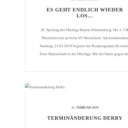
AH-TURNIER
ES GEHT ENDLICH WIEDER
STATISTIK
MITGLIEDSCHAFT
LOS…
SCHIEDSRICHTER
TORSCHÜTZEN
HISTORIE
SCHNÜRLES
20. Spieltag der Oberliga Baden-Württemberg. Der 1. Cf
LIGA – SPIELPLAN
1. CFR PFORZHEIM 1
EISHOCKEY
Pforzheim tritt an beim SV Oberachern. Am kommenden
LIGA – TORSCHÜTZEN
Samstag, 23.02.2019 beginnt das Restprogramm für unse
SAISON 2015/2016
LIGA – ZUSCHAUER
Erste Mannschaft in der Oberliga. Mit der Partie gegen d
SAISON 2016/2017
LIGA – FAIRNESSTABELLE
SV Oberachern findet das erste Pflichtspiel des Jahres 20
statt. Die Bilanz der letzten Jahre spricht eindeutig für den
1. FC PFORZHEIM 18
LIGA – WECHSELBÖRSE
CfR - [...]
VFR PFORZHEIM 189
PRESSE / MEDIEN
11. FEBRUAR 2019
TERMINÄNDERUNG DERBY