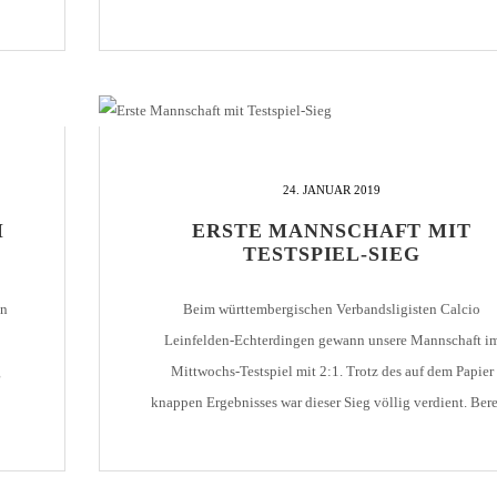
ere
Tormöglichkeiten, der 1. CfR sogar 1-2 mehr. Trotzdem g
der Regionalligist in der 35. Minute nach einem
Foulelfmeter mit 1:0 in Führung. Auch […]
24. JANUAR 2019
M
ERSTE MANNSCHAFT MIT
TESTSPIEL-SIEG
en
Beim württembergischen Verbandsligisten Calcio
Leinfelden-Echterdingen gewann unsere Mannschaft i
g
Mittwochs-Testspiel mit 2:1. Trotz des auf dem Papier
knappen Ergebnisses war dieser Sieg völlig verdient. Bere
in der 18. Minute brachte Dominik Salz sein Team nac
ley
einem schönen Steilpass von Tardelli in Führung. In de
Folge hätte das Team von Gökhan Gökce den Vorsprun