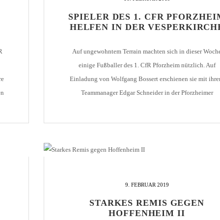
SPIELER DES 1. CFR PFORZHEI
HOLZHOF
U10 / E2 (2011)
DOKUMENTE
HELFEN IN DER VESPERKIRCH
CLUBHAUS
U9 / F1 (2012)
VIDEOCLIPS
R
Auf ungewohntem Terrain machten sich in dieser Woch
U8 / F2
896
einige Fußballer des 1. CfR Pforzheim nützlich. Auf
U7 / BAMBINI
re
Einladung von Wolfgang Bossert erschienen sie mit ihr
en
Teammanager Edgar Schneider in der Pforzheimer
19
Vesperkirche. Spielführer Dominik Salz betonte, dass er 
 1.
96
seine Kameraden gerne dort anpacken wollten, wo Hilf
notwendig ist. Mit anderen ehrenamtlichen Helfern war
7
sie nach […]
9. FEBRUAR 2019
STARKES REMIS GEGEN
HOFFENHEIM II