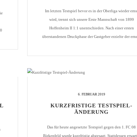
Im letzten Testspiel bevor es in der Oberliga wieder erns
ie
wird, trennt sich unsere Erste Mannschaft von 1899
Hoffenheim II 1:1 unentschieden. Nach einer ersten
00
überstandenen Druckphase der Gastgeber erzielte der ern
bestens aufgelegte Dominik Salz nach Vorlage von Stanl
Ratifo den Führungstreffer. In der Folge hatte das Team 
Gökhan Gökce sogar Möglichkeiten, die […]
6. FEBRUAR 2019
EL
KURZFRISTIGE TESTSPIEL-
ÄNDERUNG
Das für heute angesetzte Testspiel gegen den 1. FC 08
n
Birkenfeld wurde kurzfristig abgesagt. Stattdessen erwart