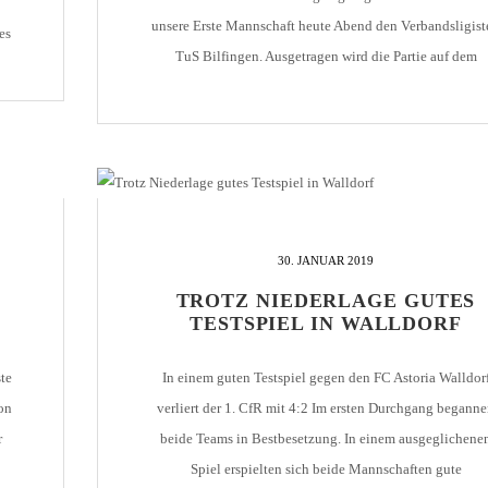
unsere Erste Mannschaft heute Abend den Verbandsligist
es
TuS Bilfingen. Ausgetragen wird die Partie auf dem
Kunstrasenplatz im Brötzinger Tal. Anpfiff ist um 19:00 U
ei
Ein weiteres Testspiel findet am kommenden Samstag,
09.02. statt. Eine Woche vor Beginn der Oberliga-Spiele 
30. JANUAR 2019
TROTZ NIEDERLAGE GUTES
TESTSPIEL IN WALLDORF
te
In einem guten Testspiel gegen den FC Astoria Walldor
on
verliert der 1. CfR mit 4:2 Im ersten Durchgang begann
r
beide Teams in Bestbesetzung. In einem ausgeglichene
Spiel erspielten sich beide Mannschaften gute