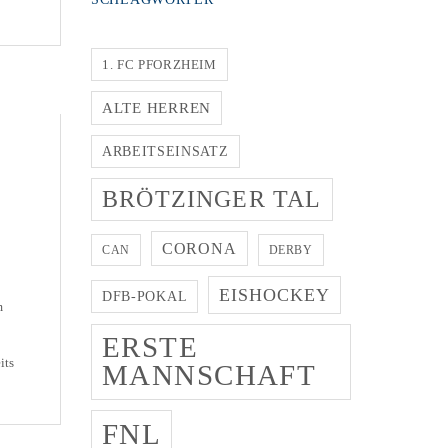
ing
1. FC PFORZHEIM
ALTE HERREN
ARBEITSEINSATZ
BRÖTZINGER TAL
CORONA
CAN
DERBY
EISHOCKEY
DFB-POKAL
m
ERSTE
its
MANNSCHAFT
h
r
FNL
g