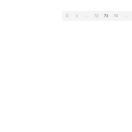
mehrfach ausbauen […]
1
…
72
73
74
…