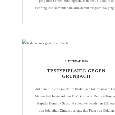
ging durch einen Sonntagsschuss in der 23. Minute in
Führung, die Dominik Salz kurz darauf ausglich. So ging 
auch in die Pause. Nach dem Wechsel, bei dem Gökhan
Gökce einige neue Spieler brachte, erhöhte Salz durch zw
weitere Treffer […]
2. FEBRUAR 2019
TESTSPIELSIEG GEGEN
GRUNBACH
Auf dem Kunstrasenplatz im Brötzinger Tal traf unsere Ers
Mannschaft heute auf den TSV Grunbach. Durch 4 Tore v
Kapitän Dominik Salz und einem verwandelten Elfmete
von Johnathan Zinram besiegte das Team von Gökhan