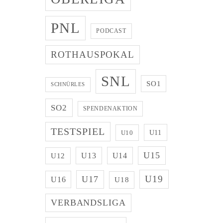
PNL
PODCAST
ROTHAUSPOKAL
SNL
SO1
SCHNÜRLES
SO2
SPENDENAKTION
TESTSPIEL
U11
U10
U15
U13
U14
U12
U19
U17
U16
U18
VERBANDSLIGA