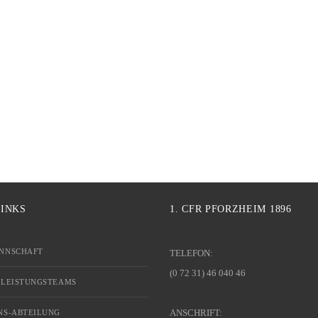
LINKS
1. CFR PFORZHEIM 1896
NNSCHAFT
TELEFON:
(0 72 31) 46 040 46
 LEISTUNGSTEAMS
ANSCHRIFT:
NS-ABTEILUNG