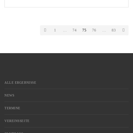
Woche. Beinahe wären es sogar 4 gewesen, doch Denis Gudzevic
scheiterte knapp. So freuen sich […]
1
…
74
75
76
…
83
ALLE ERGEBNISSE
NEWS
TERMINE
VEREINSSEITE