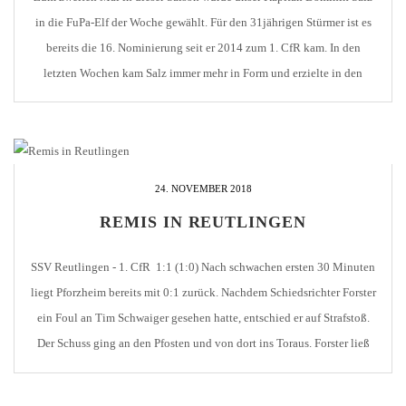
in die FuPa-Elf der Woche gewählt. Für den 31jährigen Stürmer ist es
bereits die 16. Nominierung seit er 2014 zum 1. CfR kam. In den
letzten Wochen kam Salz immer mehr in Form und erzielte in den
letzten 5 Spielen jeweils ein Tor oder […]
24. NOVEMBER 2018
REMIS IN REUTLINGEN
SSV Reutlingen - 1. CfR 1:1 (1:0) Nach schwachen ersten 30 Minuten
liegt Pforzheim bereits mit 0:1 zurück. Nachdem Schiedsrichter Forster
ein Foul an Tim Schwaiger gesehen hatte, entschied er auf Strafstoß.
Der Schuss ging an den Pfosten und von dort ins Toraus. Forster ließ
wiederholen, weil ein CfR-Spieler offensichtlich zu früh in den
Strafraum [...]