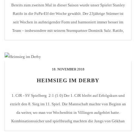
Bereits zum zweiten Mal in dieser Saison wurde unser Spieler Stanley
Ratifo in die FuPa-Elf der Woche gewählt. Der 23jährige Stürmer ist
seit Wochen in aufsteigender Form und harmoniert immer besser im
Team – insbesondere mit seinem Sturmpartner Dominik Salz. Ratifo,
der im Sommer vom 1. FC Köln II an die Enz wechselte, kann bisher
[…]
18. NOVEMBER 2018
HEIMSIEG IM DERBY
1. CfR - SV Spielberg 2:1 (1:0) Der 1. CfR bleibt auf Erfolgskurs und
erzielt den 8. Sieg im 11. Spiel. Die Mannschaft machte von Beginn an
da weiter, wo man vor Wochenfrist in Villingen aufgehört hatte.
Kombinationssicher und spielfreudig machten die Jungs von Gökhan
Gökce das Spiel und ließen den Gegner kaum zur Geltung [...]