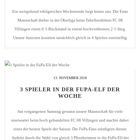
Ein weitgehend erfolgreiches Wochenende liegt hinter uns. Die Erste
Mannschaft drehte in der Oberliga beim Tabellendritten FC 08
Villingen einen 0:1-Rückstand in einem hochverdienten 2:1-Sieg.
Unsere Junioren konnten tatsächlich gleich in 4 Spielen zweistellig
gewinnen. Und auch die Bisons kehrten in der St.-Maur-Halle einen
0:3-Rückstand noch in einen imposanten 6:3-Erfolg. Leider bezog
unsere U15 in […]
13. NOVEMBER 2018
3 SPIELER IN DER FUPA-ELF DER
WOCHE
Am vergangenen Samstag gewann unsere Mannschaft für viele
unerwartet beim hoch gehandelten FC 08 Villingen und machte dabei
eines der besten Spiele der Saison. Die FuPa-Fans würdigten diesen
Auftritt durch die Wahl von gleich 3 Pforzheimern in die FuPa-Elf der