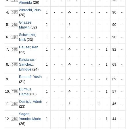
3.
🇵🇹
1
-
1
-/-
1
-
-
-
-
90
-
Almeida
(26)
Albrecht
,
Pius
4.
🇩🇪
1
-
-
-/-
-
-
-
-
-
90
-
(20)
Gnaase
,
5.
🇩🇪
1
-
-
-/-
-
-
-
-
-
90
-
Marvin
(32)
Schweizer
,
6.
🇩🇪
1
-
-
-/-
-
-
-
-
-
90
-
Nick
(23)
Hauser
,
Ken
7.
🇩🇪
1
-
-
-/-
-
-
-
-
1
82
-
(23)
Katsianas-
8.
🇩🇪
Sanchez
,
1
-
-
-/-
-
-
-
-
1
69
-
Enrique
(24)
Raouafi
,
Yasin
9.
1
-
-
-/-
-
-
-
-
1
69
-
(21)
Durmus
,
10.
🇹🇷
1
-
-
-/-
-
-
-
-
1
57
-
Cemal
(30)
Osmicic
,
Admir
11.
🇩🇪
1
-
-
-/-
-
-
-
1
-
46
-
(23)
Sagert
,
12.
🇩🇪
Yannick Mario
1
-
-
-/-
-
-
-
-
1
44
-
(26)