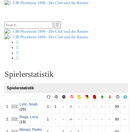
Spielerstatistik
Spielerstatistik
Lulic
,
Noah
1.
🇩🇪
1
1
-
-/-
-
-
-
-
-
90
-
(26)
Rega
,
Luca
2.
🇩🇪
1
-
-
-/-
-
-
-
-
-
90
-
(19)
Morais
,
Pedro