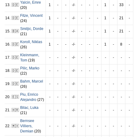
Yalcin
,
Emre
13.
🇩🇪
1
-
-
-/-
-
-
-
1
-
33
-
(20)
Fitze
,
Vincent
14.
🇩🇪
1
-
-
-/-
-
-
-
1
-
21
-
(24)
Smiljic
,
Dorde
15.
🇧🇦
1
-
-
-/-
-
-
-
1
-
21
-
(21)
Koroll
,
Niklas
16.
🇩🇪
1
-
-
-/-
-
-
-
1
-
8
-
(26)
Kleinmann
,
17.
🇩🇪
-
-
-
-/-
-
-
-
-
-
-
-
Tom
(19)
Pilic
,
Marko
18.
🇩🇪
-
-
-
-/-
-
-
-
-
-
-
-
(22)
Bahm
,
Marcel
19.
🇩🇪
-
-
-
-/-
-
-
-
-
-
-
-
(26)
Piu
,
Enrico
20.
🇪🇸
-
-
-
-/-
-
-
-
-
-
-
-
Alejandro
(27)
Bilac
,
Luka
21.
🇭🇷
-
-
-
-/-
-
-
-
-
-
-
-
(21)
Bernsee
22.
🇲🇽
Villiers
,
-
-
-
-/-
-
-
-
-
-
-
-
Demian
(20)