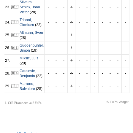
Silveira
23.
🇩🇪
Schick
,
Joao
-
-
-
-/-
-
-
-
-
-
-
-
Victor
(28)
Trianni
,
24.
🇮🇹
-
-
-
-/-
-
-
-
-
-
-
-
Gianluca
(23)
Altmann
,
Sven
25.
🇩🇪
-
-
-
-/-
-
-
-
-
-
-
-
(28)
Guggenbühler
,
26.
🇩🇪
-
-
-
-/-
-
-
-
-
-
-
-
Simon
(19)
Miksic
,
Luis
27.
-
-
-
-/-
-
-
-
-
-
-
-
(20)
Causevic
,
28.
🇧🇦
-
-
-
-/-
-
-
-
-
-
-
-
Benjamin
(22)
Marrone
,
29.
🇮🇹
-
-
-
-/-
-
-
-
-
-
-
-
Salvatore
(25)
© FuPa-Widget
1. CfR Pforzheim auf FuPa