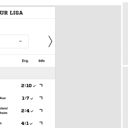
HOLZHOF
U10 / E2 (2011)
DOKUMENTE
CLUBHAUS
U9 / F1 (2012)
VIDEOCLIPS
U8 / F2
896
U7 / BAMBINI
96
7