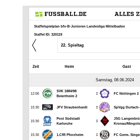
AH-TURNIER
STATISTIK
MITGLIEDSCHAFT
SCHIEDSRICHTER
TORSCHÜTZEN
HISTORIE
SCHNÜRLES
LIGA – SPIELPLAN
1. CFR PFORZHEIM 1
EISHOCKEY
LIGA – TORSCHÜTZEN
SAISON 2015/2016
LIGA – ZUSCHAUER
SAISON 2016/2017
LIGA – FAIRNESSTABELLE
1. FC PFORZHEIM 18
LIGA – WECHSELBÖRSE
VFR PFORZHEIM 189
PRESSE / MEDIEN