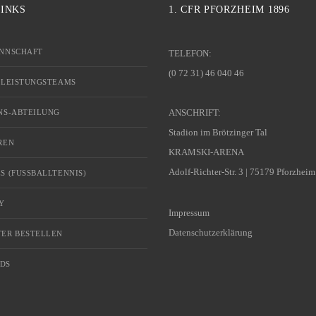
LINKS
1. CFR PFORZHEIM 1896
NNSCHAFT
TELEFON:
(0 72 31) 46 040 46
 LEISTUNGSTEAMS
ANSCHRIFT:
NS-ABTEILUNG
Stadion im Brötzinger Tal
REN
KRAMSKI-ARENA
Adolf-Richter-Str. 3 | 75179 Pforzheim
S (FUSSBALLTENNIS)
Y
Impressum
Datenschutzerklärung
ER BESTELLEN
DS