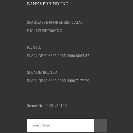
BANKVERBINDUNG
SPARKASSE PFORZHEIM CALW
BIC: PZHSDE66XXX
KONTO:
IBAN: DE20 6665 0085 0000 8065 87
SPENDENKONTO
IBAN: DE45 6665 0085 0000 7177 70
Steuer-Nr.: 41431/34100