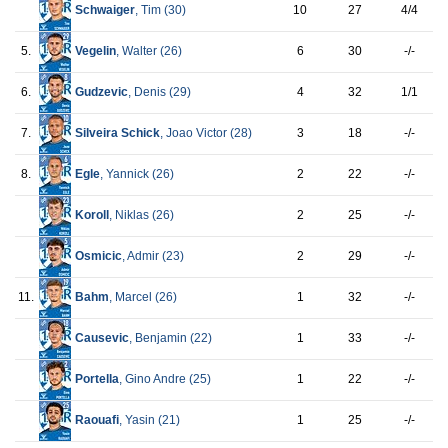
Schwaiger
, Tim (
30
)
10
27
4/4
5.
Vegelin
, Walter (
26
)
6
30
-/-
6.
Gudzevic
, Denis (
29
)
4
32
1/1
7.
Silveira Schick
, Joao Victor (
28
)
3
18
-/-
8.
Egle
, Yannick (
26
)
2
22
-/-
Koroll
, Niklas (
26
)
2
25
-/-
Osmicic
, Admir (
23
)
2
29
-/-
11.
Bahm
, Marcel (
26
)
1
32
-/-
Causevic
, Benjamin (
22
)
1
33
-/-
Portella
, Gino Andre (
25
)
1
22
-/-
Raouafi
, Yasin (
21
)
1
25
-/-