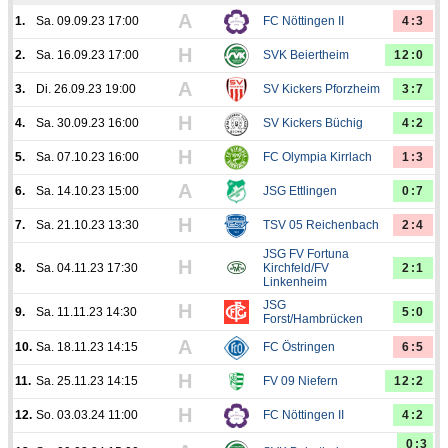
A
1.
Sa. 09.09.23 17:00
FC Nöttingen II
4:3
H
2.
Sa. 16.09.23 17:00
SVK Beiertheim
12:0
A
3.
Di. 26.09.23 19:00
SV Kickers Pforzheim
3:7
H
4.
Sa. 30.09.23 16:00
SV Kickers Büchig
4:2
H
5.
Sa. 07.10.23 16:00
FC Olympia Kirrlach
1:3
A
6.
Sa. 14.10.23 15:00
JSG Ettlingen
0:7
H
7.
Sa. 21.10.23 13:30
TSV 05 Reichenbach
2:4
JSG FV Fortuna
H
8.
Sa. 04.11.23 17:30
Kirchfeld/FV
2:1
Linkenheim
JSG
H
9.
Sa. 11.11.23 14:30
5:0
Forst/Hambrücken
A
10.
Sa. 18.11.23 14:15
FC Östringen
6:5
H
11.
Sa. 25.11.23 14:15
FV 09 Niefern
12:2
H
12.
So. 03.03.24 11:00
FC Nöttingen II
4:2
0:3