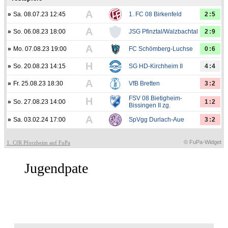
A
»
Sa. 08.07.23 12:45
1. FC 08 Birkenfeld
2:5
A
»
So. 06.08.23 18:00
JSG Pfinztal/Walzbachtal
2:9
A
»
Mo. 07.08.23 19:00
FC Schömberg-Luchse
0:6
H
»
So. 20.08.23 14:15
SG HD-Kirchheim II
4:4
A
»
Fr. 25.08.23 18:30
VfB Bretten
3:2
FSV 08 Bietigheim-
H
»
So. 27.08.23 14:00
1:2
Bissingen II zg.
A
»
Sa. 03.02.24 17:00
SpVgg Durlach-Aue
3:2
© FuPa-Widget
1. CfR Pforzheim auf FuPa
Jugendpate