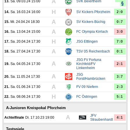
A
13.
Sa. 09.03.24 15:00
SVK Beiertheim
H
14.
Sa. 16.03.24 16:00
SV Kickers Pforzheim
2:0
A
15.
Mi. 24.04.24 18:30
SV Kickers Büchig
0:7
A
16.
Sa. 13.04.24 15:00
FC Olympia Kirrlach
3:0
H
17.
Sa. 20.04.24 17:30
JSG Ettlingen
7:0
A
18.
Sa. 27.04.24 17:30
TSV 05 Reichenbach
0:1
JSG FV Fortuna
A
19.
Sa. 04.05.24 17:30
Kirchfeld/FV
2:1
Linkenheim
JSG
A
20.
Sa. 11.05.24 17:30
3:7
Forst/Hambrücken
A
21.
Sa. 01.06.24 17:30
FV 09 Niefern
2:3
H
22.
Sa. 08.06.24 17:30
FC Östringen
5:1
A-Junioren Kreispokal Pforzheim
JFV
A
Achtelfinale
Di. 17.10.23 19:00
4:1
Straubenhardt
Testspiele