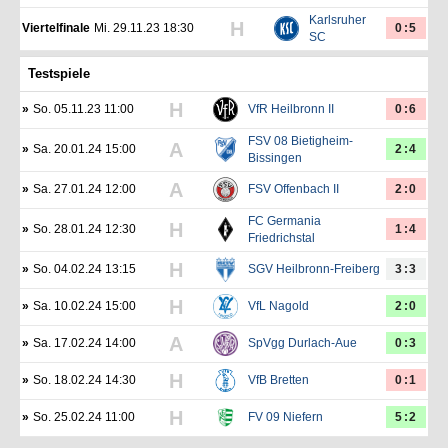
Karlsruher
H
Viertelfinale
Mi. 29.11.23 18:30
0:5
SC
Testspiele
H
»
So. 05.11.23 11:00
VfR Heilbronn II
0:6
FSV 08 Bietigheim-
A
»
Sa. 20.01.24 15:00
2:4
Bissingen
A
»
Sa. 27.01.24 12:00
FSV Offenbach II
2:0
FC Germania
H
»
So. 28.01.24 12:30
1:4
Friedrichstal
H
»
So. 04.02.24 13:15
SGV Heilbronn-Freiberg
3:3
H
»
Sa. 10.02.24 15:00
VfL Nagold
2:0
A
»
Sa. 17.02.24 14:00
SpVgg Durlach-Aue
0:3
H
»
So. 18.02.24 14:30
VfB Bretten
0:1
H
»
So. 25.02.24 11:00
FV 09 Niefern
5:2