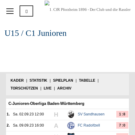
U15 / C1 Junioren
KADER
|
STATISTIK
|
SPIELPLAN
|
TABELLE
|
TORSCHÜTZEN
|
LIVE
|
ARCHIV
C-Junioren-Oberliga Baden-Württemberg
H
1.
Sa. 02.09.23 12:00
SV Sandhausen
1:8
A
2.
Sa. 09.09.23 16:00
FC Radolfzell
7:0