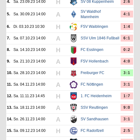
H
4.
Sa. 23.09.23 14:00
SV 08 Kuppenheim
2:6
SV Waldhof
A
5.
Sa. 30.09.23 14:00
4:1
Mannheim
H
6.
Di. 03.10.23 10:30
FSV Waiblingen
1:4
A
7.
Sa. 07.10.23 14:00
SSV Ulm 1846 Fußball
6:1
H
8.
Sa. 14.10.23 14:00
FC Esslingen
0:2
A
9.
Sa. 21.10.23 14:00
FSV Hollenbach
4:0
H
10.
Sa. 28.10.23 14:00
Freiburger FC
3:1
A
11.
Sa. 04.11.23 14:00
FC Nöttingen
3:1
H
12.
Sa. 11.11.23 14:45
1. FC Heidenheim
1:7
A
13.
Sa. 18.11.23 14:00
SSV Reutlingen
9:0
A
14.
So. 26.11.23 14:00
SV Sandhausen
3:1
H
15.
Sa. 09.12.23 14:00
FC Radolfzell
2:5