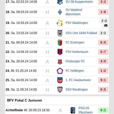
A
17.
Sa. 02.03.24 14:00
SV 08 Kuppenheim
3:2
SV Waldhof
H
18.
Sa. 09.03.24 14:00
1:8
Mannheim
2:2
A
19.
Sa. 16.03.24 14:00
FSV Waiblingen
H
20.
Sa. 23.03.24 14:00
SSV Ulm 1846 Fußball
2:2
A
21.
Sa. 06.04.24 14:00
FC Esslingen
6:0
H
22.
So. 14.04.24 14:00
FSV Hollenbach
0:7
A
23.
Sa. 20.04.24 14:00
Freiburger FC
4:0
H
24.
Mi. 01.05.24 14:00
FC Nöttingen
1:2
A
25.
Sa. 04.05.24 14:00
1. FC Heidenheim
9:1
H
26.
Sa. 11.05.24 14:00
SSV Reutlingen
0:5
BFV Pokal C Junioren
PSG 05
A
Achtelfinale
Mi. 20.09.23 18:30
0:1
Pforzheim