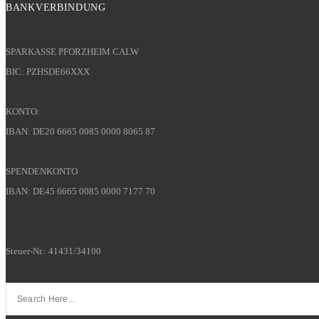
BANKVERBINDUNG
SPARKASSE PFORZHEIM CALW
BIC: PZHSDE66XXX
KONTO:
IBAN: DE20 6665 0085 0000 8065 87
SPENDENKONTO
IBAN: DE45 6665 0085 0000 7177 70
Steuer-Nr.: 41431/34100