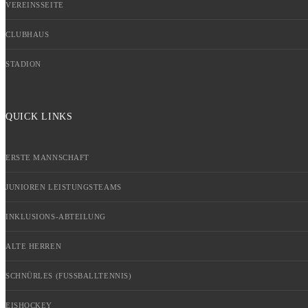
VEREINSSEITE
CLUBHAUS
STADION
QUICK LINKS
ERSTE MANNSCHAFT
JUNIOREN LEISTUNGSTEAMS
INKLUSIONS-ABTEILUNG
ALTE HERREN
SCHNÜRLES (FUSSBALLTENNIS)
EISHOCKEY