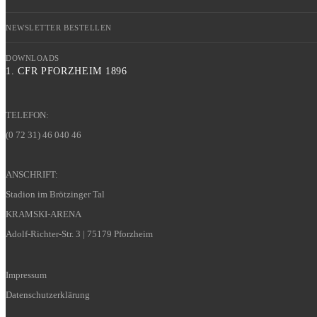
NEWSLETTER BESTELLEN
DOWNLOADS
1. CFR PFORZHEIM 1896
TELEFON:
(0 72 31) 46 040 46
ANSCHRIFT:
Stadion im Brötzinger Tal
KRAMSKI-ARENA
Adolf-Richter-Str. 3 | 75179 Pforzheim
Impressum
Datenschutzerklärung