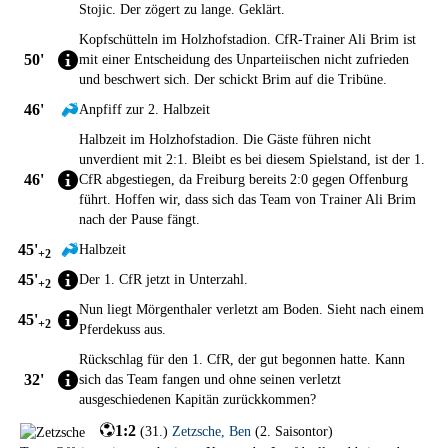
Stojic. Der zögert zu lange. Geklärt.
Kopfschütteln im Holzhofstadion. CfR-Trainer Ali Brim ist
50'
mit einer Entscheidung des Unparteiischen nicht zufrieden
und beschwert sich. Der schickt Brim auf die Tribüne.
46'
Anpfiff zur 2. Halbzeit
Halbzeit im Holzhofstadion. Die Gäste führen nicht
unverdient mit 2:1. Bleibt es bei diesem Spielstand, ist der 1.
46'
CfR abgestiegen, da Freiburg bereits 2:0 gegen Offenburg
führt. Hoffen wir, dass sich das Team von Trainer Ali Brim
nach der Pause fängt.
45'
Halbzeit
+2
45'
Der 1. CfR jetzt in Unterzahl.
+2
Nun liegt Mörgenthaler verletzt am Boden. Sieht nach einem
45'
+2
Pferdekuss aus.
Rückschlag für den 1. CfR, der gut begonnen hatte. Kann
32'
sich das Team fangen und ohne seinen verletzt
ausgeschiedenen Kapitän zurückkommen?
1:2
(
31.
)
Zetzsche
,
Ben
(
2. Saisontor
)