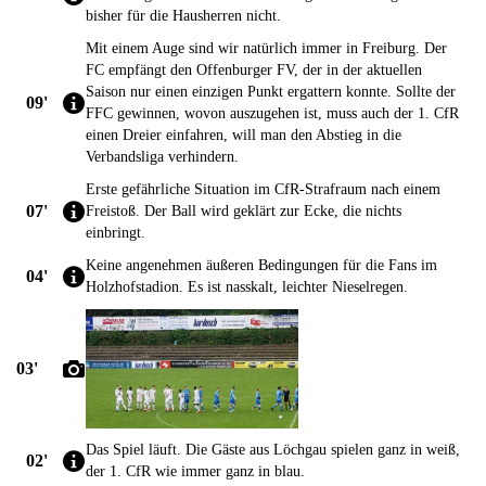
bisher für die Hausherren nicht.
Mit einem Auge sind wir natürlich immer in Freiburg. Der
FC empfängt den Offenburger FV, der in der aktuellen
Saison nur einen einzigen Punkt ergattern konnte. Sollte der
09'
FFC gewinnen, wovon auszugehen ist, muss auch der 1. CfR
einen Dreier einfahren, will man den Abstieg in die
Verbandsliga verhindern.
Erste gefährliche Situation im CfR-Strafraum nach einem
07'
Freistoß. Der Ball wird geklärt zur Ecke, die nichts
einbringt.
Keine angenehmen äußeren Bedingungen für die Fans im
04'
Holzhofstadion. Es ist nasskalt, leichter Nieselregen.
03'
Das Spiel läuft. Die Gäste aus Löchgau spielen ganz in weiß,
02'
der 1. CfR wie immer ganz in blau.