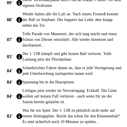
89'
eigenen Strafraum.
Wieder halten alle die Luft an. Nach einem Freistoß kommt
88'
der Ball zu Stephani. Der bugsiert das Leder aber knapp
neben das Tor.
Tolle Parade von Mummert, der sich lang macht und einen
87'
Schuss von Dörner entschärft. Alle wieder hinsetzen und
durchatmen...
Der 1. CfR kämpft und gibt keinen Ball verloren. Tolle
85'
Leistung jetzt der Pforzheimer.
Schiedsrichter Fahrer deutet an, dass er jede Verzögerung und
84'
jede Unterbrechung nachspielen lassen wird.
84'
Spannung bis in die Haarspitzen.
Löchgau jetzt wieder im Vorwärtsgang. Eckball. Die Gäste
84'
wollen auf keinen Fall verlieren - auch wenn für sie die
Saison bereits gelaufen ist.
Was für ein Spiel. Der 1. CfR ist plötzlich nicht mehr auf
82'
einem Abstiegsplatz. Reicht das schon für den Klassenerhalt?
Es sind sicherlich noch 10 Minuten zu spielen...