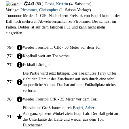
4:3
(
80.
)
Gashi
,
Kestrin
(
4. Saisontor
)
Vorlage:
Pfrommer
,
Christopher
(
1. Saison-Vorlage
)
Toooooor für den 1. CfR: Nach einem Freistoß von Beqiri kommt der
Ball nach mehreren Abwehrversuchen zu Pfrommer. Der schießt im
Fallen. Dobler ist auf dem falschen Fuß und kann nicht mehr
eingreifen.
79'
Wieder Freistoß 1. CfR - 30 Meter vor dem Tor.
77'
Kopfball weit am Tor vorbei.
77'
Eckball Löchgau.
Die Partie wird jetzt hitziger. Der Torschütze Terry Offei
zieht den Unmut der Zuschauer auf sich durch eine sehr
77'
unsportliche Aktion. Das hat auf dem Fußballplatz nichts
verloren.
76'
Wieder Freistoß CfR - 35 Meter vor dem Tor.
Pforzheim: Großchance durch
Beqiri
,
Arber
Aus ganz spitzem Winkel zieht Beqiri ab. Der Ball geht an
71'
die Unterkante der Latte und wieder aus dem Tor.
Durchatmen.