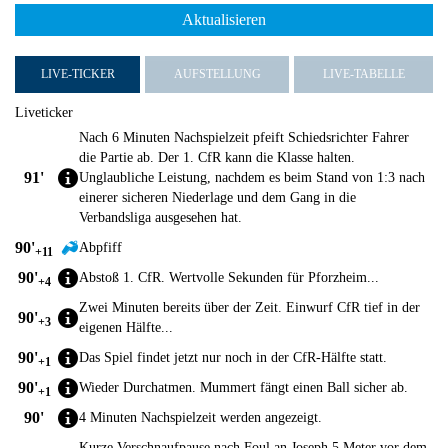
Aktualisieren
LIVE-TICKER
AUFSTELLUNG
LIVE-TABELLE
Liveticker
Nach 6 Minuten Nachspielzeit pfeift Schiedsrichter Fahrer
die Partie ab. Der 1. CfR kann die Klasse halten.
91'
Unglaubliche Leistung, nachdem es beim Stand von 1:3 nach
einerer sicheren Niederlage und dem Gang in die
Verbandsliga ausgesehen hat.
90'
Abpfiff
+11
90'
Abstoß 1. CfR. Wertvolle Sekunden für Pforzheim...
+4
Zwei Minuten bereits über der Zeit. Einwurf CfR tief in der
90'
+3
eigenen Hälfte...
90'
Das Spiel findet jetzt nur noch in der CfR-Hälfte statt.
+1
90'
Wieder Durchatmen. Mummert fängt einen Ball sicher ab.
+1
90'
4 Minuten Nachspielzeit werden angezeigt.
Kurze Verschnaufpause nach Foul an Joseph 5 Meter vor dem