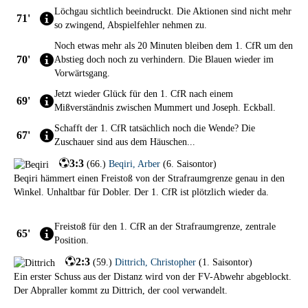
Löchgau sichtlich beeindruckt. Die Aktionen sind nicht mehr
71'
so zwingend, Abspielfehler nehmen zu.
Noch etwas mehr als 20 Minuten bleiben dem 1. CfR um den
70'
Abstieg doch noch zu verhindern. Die Blauen wieder im
Vorwärtsgang.
Jetzt wieder Glück für den 1. CfR nach einem
69'
Mißverständnis zwischen Mummert und Joseph. Eckball.
Schafft der 1. CfR tatsächlich noch die Wende? Die
67'
Zuschauer sind aus dem Häuschen...
3:3
(
66.
)
Beqiri
,
Arber
(
6. Saisontor
)
Beqiri hämmert einen Freistoß von der Strafraumgrenze genau in den
Winkel. Unhaltbar für Dobler. Der 1. CfR ist plötzlich wieder da.
Freistoß für den 1. CfR an der Strafraumgrenze, zentrale
65'
Position.
2:3
(
59.
)
Dittrich
,
Christopher
(
1. Saisontor
)
Ein erster Schuss aus der Distanz wird von der FV-Abwehr abgeblockt.
Der Abpraller kommt zu Dittrich, der cool verwandelt.