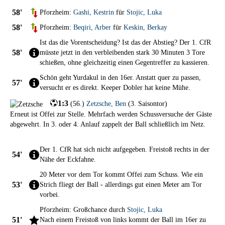
58'
Pforzheim:
Gashi
,
Kestrin
für
Stojic
,
Luka
58'
Pforzheim:
Beqiri
,
Arber
für
Keskin
,
Berkay
Ist das die Vorentscheidung? Ist das der Abstieg? Der 1. CfR
58'
müsste jetzt in den verbleibenden stark 30 Minuten 3 Tore
schießen, ohne gleichzeitig einen Gegentreffer zu kassieren.
Schön geht Yurdakul in den 16er. Anstatt quer zu passen,
57'
versucht er es direkt. Keeper Dobler hat keine Mühe.
1:3
(
56.
)
Zetzsche
,
Ben
(
3. Saisontor
)
Erneut ist Offei zur Stelle. Mehrfach werden Schussversuche der Gäste
abgewehrt. In 3. oder 4. Anlauf zappelt der Ball schließlich im Netz.
Der 1. CfR hat sich nicht aufgegeben. Freistoß rechts in der
54'
Nähe der Eckfahne.
20 Meter vor dem Tor kommt Offei zum Schuss. Wie ein
53'
Strich fliegt der Ball - allerdings gut einen Meter am Tor
vorbei.
Pforzheim: Großchance durch
Stojic
,
Luka
51'
Nach einem Freistoß von links kommt der Ball im 16er zu