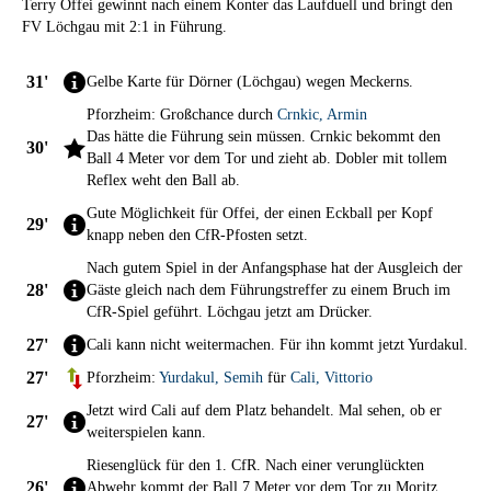
Terry Offei gewinnt nach einem Konter das Laufduell und bringt den
FV Löchgau mit 2:1 in Führung.
31'
Gelbe Karte für Dörner (Löchgau) wegen Meckerns.
Pforzheim: Großchance durch
Crnkic
,
Armin
Das hätte die Führung sein müssen. Crnkic bekommt den
30'
Ball 4 Meter vor dem Tor und zieht ab. Dobler mit tollem
Reflex weht den Ball ab.
Gute Möglichkeit für Offei, der einen Eckball per Kopf
29'
knapp neben den CfR-Pfosten setzt.
Nach gutem Spiel in der Anfangsphase hat der Ausgleich der
28'
Gäste gleich nach dem Führungstreffer zu einem Bruch im
CfR-Spiel geführt. Löchgau jetzt am Drücker.
27'
Cali kann nicht weitermachen. Für ihn kommt jetzt Yurdakul.
27'
Pforzheim:
Yurdakul
,
Semih
für
Cali
,
Vittorio
Jetzt wird Cali auf dem Platz behandelt. Mal sehen, ob er
27'
weiterspielen kann.
Riesenglück für den 1. CfR. Nach einer verunglückten
26'
Abwehr kommt der Ball 7 Meter vor dem Tor zu Moritz