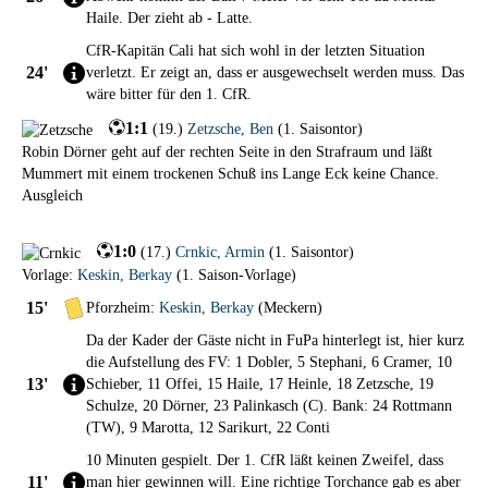
Haile. Der zieht ab - Latte.
CfR-Kapitän Cali hat sich wohl in der letzten Situation
24'
verletzt. Er zeigt an, dass er ausgewechselt werden muss. Das
wäre bitter für den 1. CfR.
1:1
(
19.
)
Zetzsche
,
Ben
(
1. Saisontor
)
Robin Dörner geht auf der rechten Seite in den Strafraum und läßt
Mummert mit einem trockenen Schuß ins Lange Eck keine Chance.
Ausgleich
1:0
(
17.
)
Crnkic
,
Armin
(
1. Saisontor
)
Vorlage:
Keskin
,
Berkay
(
1. Saison-Vorlage
)
15'
Pforzheim:
Keskin
,
Berkay
(Meckern)
Da der Kader der Gäste nicht in FuPa hinterlegt ist, hier kurz
die Aufstellung des FV: 1 Dobler, 5 Stephani, 6 Cramer, 10
13'
Schieber, 11 Offei, 15 Haile, 17 Heinle, 18 Zetzsche, 19
Schulze, 20 Dörner, 23 Palinkasch (C). Bank: 24 Rottmann
(TW), 9 Marotta, 12 Sarikurt, 22 Conti
10 Minuten gespielt. Der 1. CfR läßt keinen Zweifel, dass
11'
man hier gewinnen will. Eine richtige Torchance gab es aber