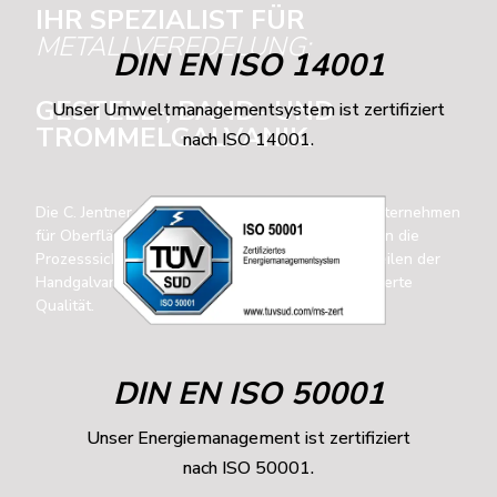
IHR SPEZIALIST FÜR
METALLVEREDELUNG:
DIN EN ISO 14001
GESTELL-, BAND- UND
Unser Umweltmanagementsystem ist zertifiziert
TROMMELGALVANIK.
nach ISO 14001.
Die C. Jentner GmbH ist eines der modernsten Unternehmen
für Oberflächenveredelung weltweit. Wir vereinen die
Prozesssicherheit digitaler Systeme mit den Vorteilen der
Handgalvanik und bieten unseren Kunden zertifizierte
Qualität.
DIN EN ISO 50001
Unser Energiemanagement ist zertifiziert
nach ISO 50001.