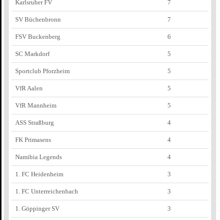
Karlsruher FV
7
SV Büchenbronn
7
FSV Buckenberg
6
SC Markdorf
5
Sportclub Pforzheim
5
VfR Aalen
5
VfR Mannheim
5
ASS Straßburg
4
FK Primasens
4
Namibia Legends
4
1. FC Heidenheim
3
1. FC Unterreichenbach
3
1. Göppinger SV
3