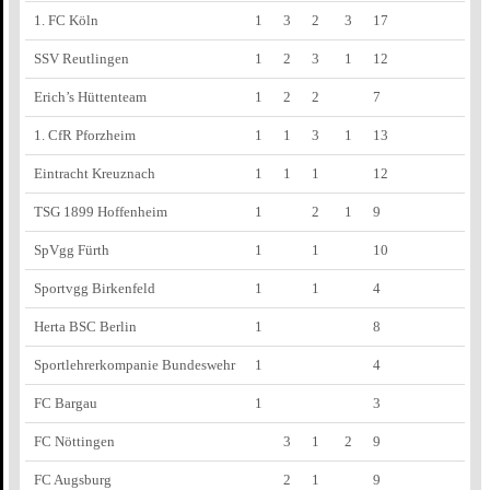
1. FC Köln
1
3
2
3
17
SSV Reutlingen
1
2
3
1
12
Erich’s Hüttenteam
1
2
2
7
1. CfR Pforzheim
1
1
3
1
13
Eintracht Kreuznach
1
1
1
12
TSG 1899 Hoffenheim
1
2
1
9
SpVgg Fürth
1
1
10
Sportvgg Birkenfeld
1
1
4
Herta BSC Berlin
1
8
Sportlehrerkompanie Bundeswehr
1
4
FC Bargau
1
3
FC Nöttingen
3
1
2
9
FC Augsburg
2
1
9