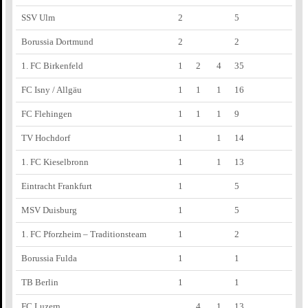
SSV Ulm
2
5
Borussia Dortmund
2
2
1. FC Birkenfeld
1
2
4
35
FC Isny / Allgäu
1
1
1
16
FC Flehingen
1
1
1
9
TV Hochdorf
1
1
14
1. FC Kieselbronn
1
1
13
Eintracht Frankfurt
1
5
MSV Duisburg
1
5
1. FC Pforzheim – Traditionsteam
1
2
Borussia Fulda
1
1
TB Berlin
1
1
FC Luzern
4
1
13