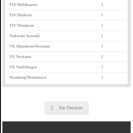
TSV Mühlhausen
1
TSV Ötisheim
1
TSV Wimsheim
1
Türkische Auswahl
1
VfL Mannheim-Neckarau
1
VfL Neckarau
1
VfL Sindelfingen
1
Wurmberg/Neubärental
1
Zur Übersicht