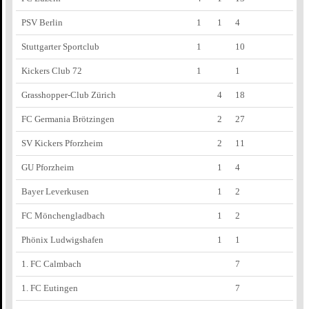
PSV Berlin
1
1
4
Stuttgarter Sportclub
1
10
Kickers Club 72
1
1
Grasshopper-Club Zürich
4
18
FC Germania Brötzingen
2
27
SV Kickers Pforzheim
2
11
GU Pforzheim
1
4
Bayer Leverkusen
1
2
FC Mönchengladbach
1
2
Phönix Ludwigshafen
1
1
1. FC Calmbach
7
1. FC Eutingen
7