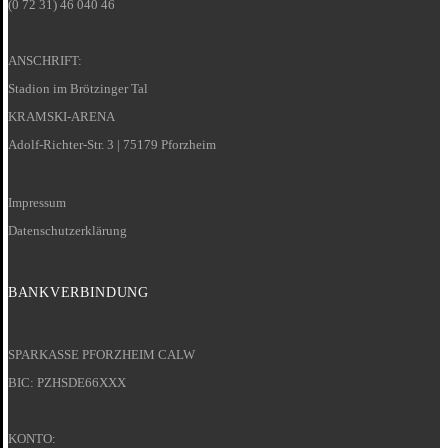
(0 72 31) 46 040 46
ANSCHRIFT:
Stadion im Brötzinger Tal
KRAMSKI-ARENA
Adolf-Richter-Str. 3 | 75179 Pforzheim
Impressum
Datenschutzerklärung
BANKVERBINDUNG
SPARKASSE PFORZHEIM CALW
BIC: PZHSDE66XXX
KONTO: