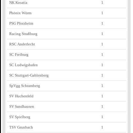
NK Kroatia
1
Phönix Würm
1
PSG Pforzheim
1
Racing Straßburg
1
RSC Anderlecht
1
SC Freiburg
1
SC Ludwigshafen
1
SC Stuttgart-Gablenberg
1
SpVgg Schramberg
1
SV Huchenfeld
1
SV Sandhausen
1
SV Spielberg
1
TSV Grunbach
1