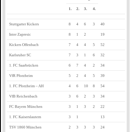
1.
2.
3.
4.
Stuttgarter Kickers
8
4
6
3
40
Inter Zapresic
8
1
2
19
Kickers Offenbach
7
4
4
5
52
Karlsruher SC
7
3
1
6
32
1. FC Saarbrücken
6
7
4
2
34
VfR Pforzheim
5
2
4
5
39
1. FC Pforzheim – AH
4
6
10
8
54
VfB Reichenbach
3
6
2
3
34
FC Bayern München
3
1
3
2
22
1. FC Kaiserslautern
3
1
13
TSV 1860 München
2
3
3
3
24