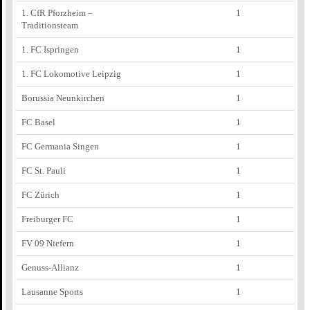
1. CfR Pforzheim –
1
Traditionsteam
1. FC Ispringen
1
1. FC Lokomotive Leipzig
1
Borussia Neunkirchen
1
FC Basel
1
FC Germania Singen
1
FC St. Pauli
1
FC Zürich
1
Freiburger FC
1
FV 09 Niefern
1
Genuss-Allianz
1
Lausanne Sports
1