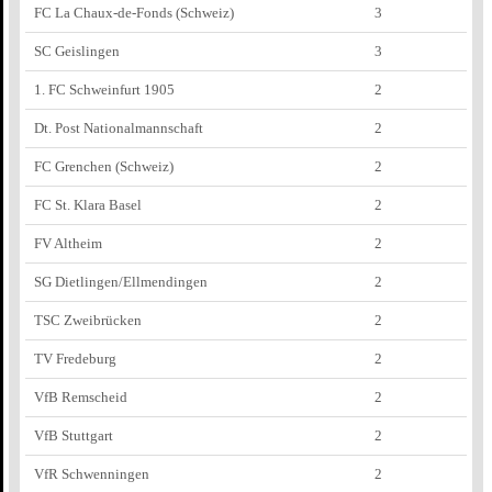
FC La Chaux-de-Fonds (Schweiz)
3
SC Geislingen
3
1. FC Schweinfurt 1905
2
Dt. Post Nationalmannschaft
2
FC Grenchen (Schweiz)
2
FC St. Klara Basel
2
FV Altheim
2
SG Dietlingen/Ellmendingen
2
TSC Zweibrücken
2
TV Fredeburg
2
VfB Remscheid
2
VfB Stuttgart
2
VfR Schwenningen
2