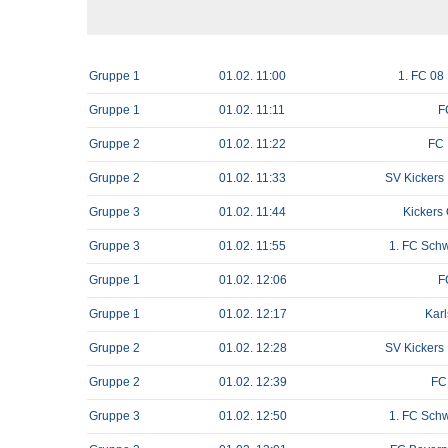
AH-TURNIER
STATISTIK
MITGLIEDSCHAFT
SCHIEDSRICHTER
TORSCHÜTZEN
HISTORIE
SCHNÜRLES
LIGA – SPIELPLAN
1. CFR PFORZHEIM 1
EISHOCKEY
LIGA – TORSCHÜTZEN
SAISON 2015/2016
LIGA – ZUSCHAUER
SAISON 2016/2017
LIGA – FAIRNESSTABELLE
1. FC PFORZHEIM 18
LIGA – WECHSELBÖRSE
VFR PFORZHEIM 189
PRESSE / MEDIEN