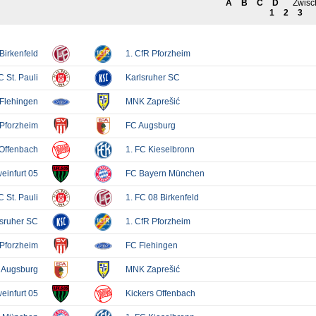
HOLZHOF
U10 / E2 (2011)
DOKUMENTE
CLUBHAUS
U9 / F1 (2012)
VIDEOCLIPS
U8 / F2
896
U7 / BAMBINI
96
7