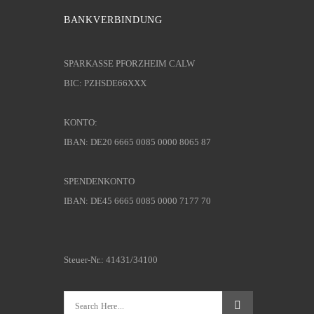
BANKVERBINDUNG
SPARKASSE PFORZHEIM CALW
BIC: PZHSDE66XXX
KONTO:
IBAN: DE20 6665 0085 0000 8065 87
SPENDENKONTO
IBAN: DE45 6665 0085 0000 7177 70
Steuer-Nr.: 41431/34100