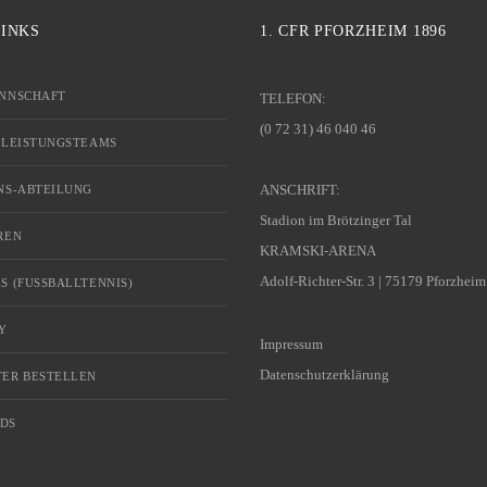
LINKS
1. CFR PFORZHEIM 1896
NNSCHAFT
TELEFON:
(0 72 31) 46 040 46
 LEISTUNGSTEAMS
ANSCHRIFT:
NS-ABTEILUNG
Stadion im Brötzinger Tal
REN
KRAMSKI-ARENA
Adolf-Richter-Str. 3 | 75179 Pforzheim
S (FUSSBALLTENNIS)
Y
Impressum
Datenschutzerklärung
ER BESTELLEN
DS