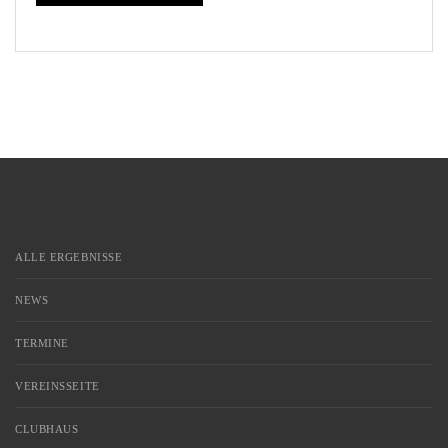
ALLE ERGEBNISSE
NEWS
TERMINE
VEREINSSEITE
CLUBHAUS