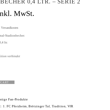
BECHER 0,4 LTR. – SERIE 2
inkl. MwSt.
.
Versandkosten
nal-Stadionbecher.
4 ltr.
ition verbindet
 CART
stige Fan-Produkte
R:
1. FC Pforzheim
,
Brötzinger Tal
,
Tradition
,
VfR