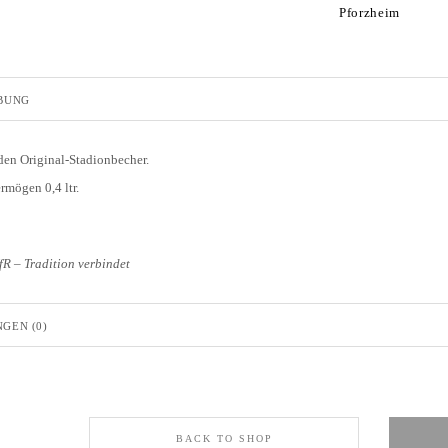
Pforzheim
BUNG
den Original-Stadionbecher.
rmögen 0,4 ltr.
R – Tradition verbindet
GEN (0)
BACK TO SHOP