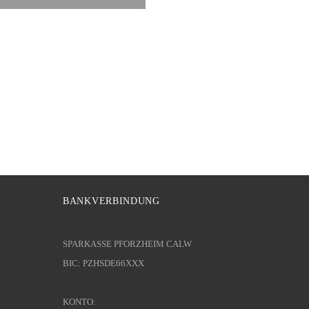
BANKVERBINDUNG
SPARKASSE PFORZHEIM CALW
BIC: PZHSDE66XXX
KONTO: