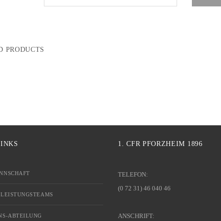
D PRODUCTS
LINKS
1. CFR PFORZHEIM 1896
NNSCHAFT
TELEFON:
(0 72 31) 46 040 46
 LEISTUNGSTEAMS
ANSCHRIFT:
NS-ABTEILUNG