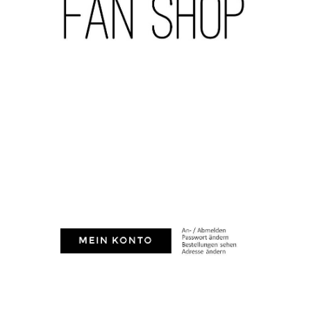
AH-TURNIER
STATISTIK
MITGLIEDSCHAFT
SCHIEDSRICHTER
TORSCHÜTZEN
HISTORIE
SCHNÜRLES
LIGA – SPIELPLAN
1. CFR PFORZHEIM 1
EISHOCKEY
LIGA – TORSCHÜTZEN
SAISON 2015/2016
LIGA – ZUSCHAUER
SAISON 2016/2017
LIGA – FAIRNESSTABELLE
1. FC PFORZHEIM 18
LIGA – WECHSELBÖRSE
VFR PFORZHEIM 189
PRESSE / MEDIEN