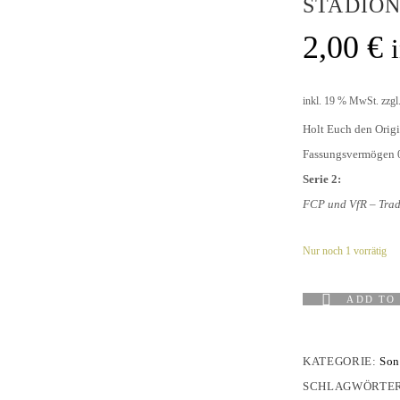
STADION
HOLZHOF
U10 / E2 (2011)
DOKUMENTE
2,00
€
CLUBHAUS
U9 / F1 (2012)
VIDEOCLIPS
U8 / F2
inkl. 19 % MwSt.
zzgl
896
U7 / BAMBINI
Holt Euch den Origi
Fassungsvermögen 0,
Serie 2:
FCP und VfR – Trad
96
7
Nur noch 1 vorrätig
ADD TO
KATEGORIE:
Son
SCHLAGWÖRTE