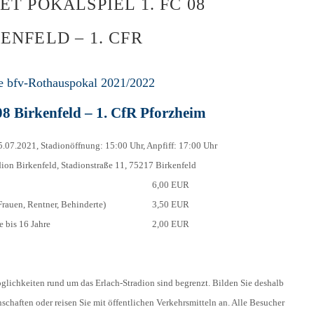
ET POKALSPIEL 1. FC 08
HOLZHOF
U10 / E2 (2011)
DOKUMENTE
ENFELD – 1. CFR
CLUBHAUS
U9 / F1 (2012)
VIDEOCLIPS
U8 / F2
e bfv-Rothauspokal 2021/2022
896
U7 / BAMBINI
08 Birkenfeld – 1. CfR Pforzheim
5.07.2021, Stadionöffnung: 15:00 Uhr, Anpfiff: 17:00 Uhr
dion Birkenfeld, Stadionstraße 11, 75217 Birkenfeld
96
6,00 EUR
7
Frauen, Rentner, Behinderte)
3,50 EUR
 bis 16 Jahre
2,00 EUR
glichkeiten rund um das Erlach-Stradion sind begrenzt. Bilden Sie deshalb
chaften oder reisen Sie mit öffentlichen Verkehrsmitteln an. Alle Besucher