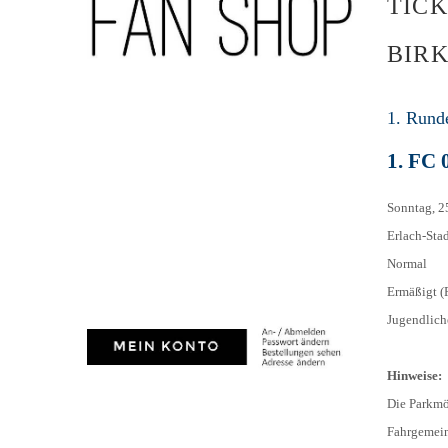
TICK
AH-TURNIER
STATISTIK
MITGLIEDSCHAFT
BIRK
SCHIEDSRICHTER
TORSCHÜTZEN
HISTORIE
SCHNÜRLES
LIGA – SPIELPLAN
1. Rund
1. CFR PFORZHEIM 1
EISHOCKEY
LIGA – TORSCHÜTZEN
1. FC 
SAISON 2015/2016
LIGA – ZUSCHAUER
SAISON 2016/2017
Sonntag, 2
LIGA – FAIRNESSTABELLE
Erlach-Sta
1. FC PFORZHEIM 18
LIGA – WECHSELBÖRSE
Normal
VFR PFORZHEIM 189
PRESSE / MEDIEN
Ermäßigt (
Jugendliche
Hinweise:
Die Parkmö
Fahrgemeins