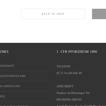
BACK TO SHOP
LINKS
1. CFR PFORZHEIM 1896
NNSCHAFT
TELEFON:
(0 72 31) 46 040 46
 LEISTUNGSTEAMS
ANSCHRIFT:
NS-ABTEILUNG
Stadion im Brötzinger Tal
REN
KRAMSKI-ARENA