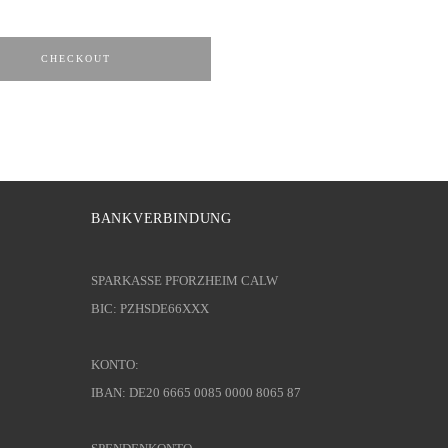
CHECKOUT
BANKVERBINDUNG
SPARKASSE PFORZHEIM CALW
BIC: PZHSDE66XXX
KONTO:
IBAN: DE20 6665 0085 0000 8065 87