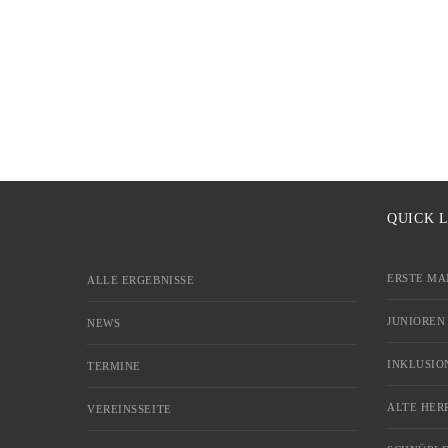
QUICK 
ERSTE MA
ALLE ERGEBNISSE
JUNIOREN
NEWS
INKLUSIO
TERMINE
ALTE HER
VEREINSSEITE