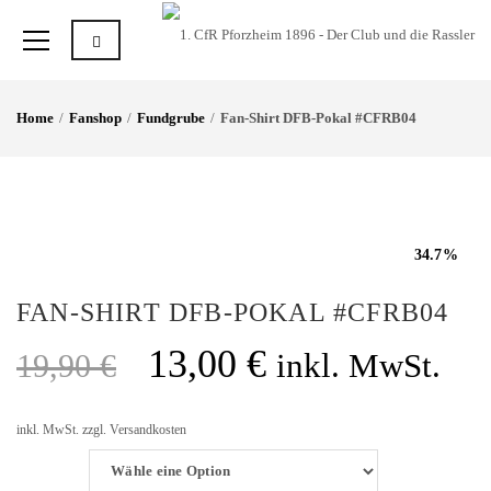
Home
Fanshop
Fundgrube
Fan-Shirt DFB-Pokal #CFRB04
34.7%
FAN-SHIRT DFB-POKAL #CFRB04
13,00
€
19,90
€
inkl. MwSt.
inkl. MwSt.
zzgl.
Versandkosten
Größe