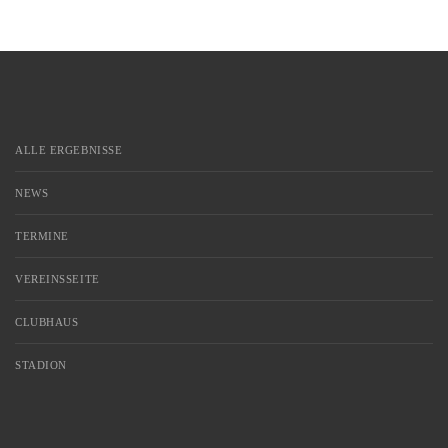
ALLE ERGEBNISSE
NEWS
TERMINE
VEREINSSEITE
CLUBHAUS
STADION