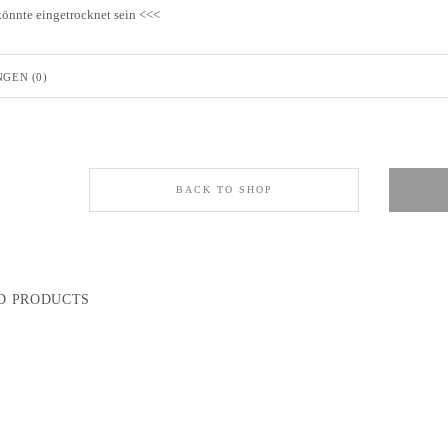
önnte eingetrocknet sein <<<
GEN (0)
BACK TO SHOP
D PRODUCTS