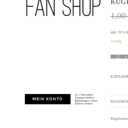
KUGE
AH-TURNIER
STATISTIK
MITGLIEDSCHAFT
1,00
SCHIEDSRICHTER
TORSCHÜTZEN
HISTORIE
SCHNÜRLES
LIGA – SPIELPLAN
inkl. 19 % 
1. CFR PFORZHEIM 1
EISHOCKEY
LIGA – TORSCHÜTZEN
Vorrätig
SAISON 2015/2016
LIGA – ZUSCHAUER
SAISON 2016/2017
A
LIGA – FAIRNESSTABELLE
1. FC PFORZHEIM 18
LIGA – WECHSELBÖRSE
KATEGOR
VFR PFORZHEIM 189
PRESSE / MEDIEN
BESCHREI
Kugelschre