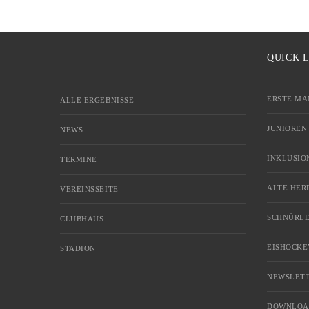
QUICK 
ERSTE MA
ALLE ERGEBNISSE
JUNIOREN
NEWS
INKLUSIO
TERMINE
ALTE HER
VEREINSSEITE
SCHNÜRLE
CLUBHAUS
EISHOCKE
STADION
NEWSLETT
DOWNLOA