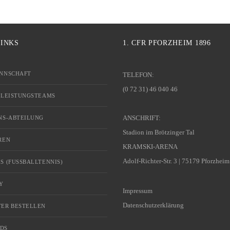
LINKS
1. CFR PFORZHEIM 1896
NNSCHAFT
TELEFON:
(0 72 31) 46 040 46
 LEISTUNGSTEAMS
ANSCHRIFT:
NS-ABTEILUNG
Stadion im Brötzinger Tal
REN
KRAMSKI-ARENA
Adolf-Richter-Str. 3 | 75179 Pforzheim
S (FUSSBALLTENNIS)
Y
Impressum
Datenschutzerklärung
ER BESTELLEN
DS