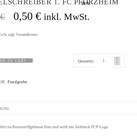
LSCHREIBER 1. FC PFORZHEIM
50%
HOLZHOF
U10 / E2 (2011)
DOKUMENTE
0,50
€
€
inkl. MwSt.
CLUBHAUS
U9 / F1 (2012)
VIDEOCLIPS
U8 / F2
MwSt.
zzgl.
Versandkosten
896
U7 / BAMBINI
DD TO CART
Quantity:
96
IE:
Fundgrube
7
BUNG
iber im Kunststoffgehäuse blau und weiß mit Aufdruck FCP-Logo