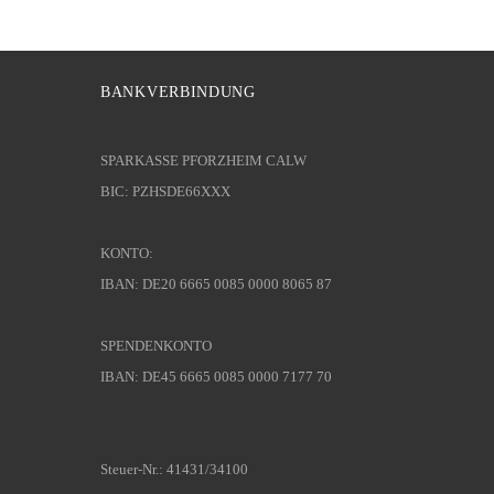
BANKVERBINDUNG
SPARKASSE PFORZHEIM CALW
BIC: PZHSDE66XXX
KONTO:
IBAN: DE20 6665 0085 0000 8065 87
SPENDENKONTO
IBAN: DE45 6665 0085 0000 7177 70
Steuer-Nr.: 41431/34100