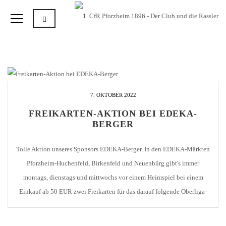
7. OKTOBER 2022
FREIKARTEN-AKTION BEI EDEKA-
BERGER
Tolle Aktion unseres Sponsors EDEKA-Berger. In den EDEKA-Märkten
Pforzheim-Huchenfeld, Birkenfeld und Neuenbürg gibt's immer
montags, dienstags und mittwochs vor einem Heimspiel bei einem
Einkauf ab 50 EUR zwei Freikarten für das darauf folgende Oberliga-
Heimspiel des 1. CfR Pforzheim. Die Aktion läuft noch bis Ende
November, gilt also noch für die Heimspiele 04.11.2022 gegen die