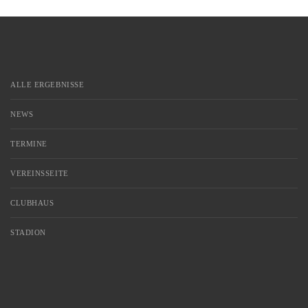
Sportunion [...]
ALLE ERGEBNISSE
NEWS
TERMINE
VEREINSSEITE
CLUBHAUS
STADION