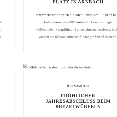
PLATZ IN ARNBACH
Am Wochenende traten die Alten Herren des 1. CfR an b
der
Hallenturnier des ASV Arnbach. Der neu verlegte
en
Hallenboden war griffig und angenehm zu bespielen, leid
d.
wurden die Schraubenlöcher für das größerer 5-Meterto
or
vergessen, so dass auf die kleinen Handballtore gespiel
en
werden musste. Trotzdem gab es nur 4 Spiele, die torlo
endeten. Der 1. CfR […]
9. JANUAR 2024
FRÖHLICHER
JAHRESABSCHLUSS BEIM
BREZELWÜRFELN