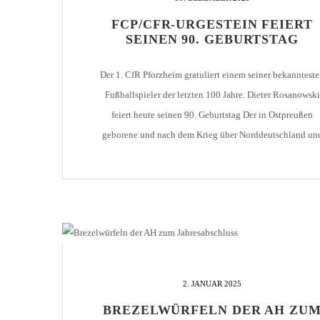
AH-TURNIER
FCP/CFR-URGESTEIN FEIERT
STATISTIK
MITGLIEDSCHAFT
SEINEN 90. GEBURTSTAG
SCHIEDSRICHTER
TORSCHÜTZEN
HISTORIE
SCHNÜRLES
Der 1. CfR Pforzheim gratuliert einem seiner bekanntest
LIGA – SPIELPLAN
1. CFR PFORZHEIM 1
EISHOCKEY
Fußballspieler der letzten 100 Jahre. Dieter Rosanowski
LIGA – TORSCHÜTZEN
feiert heute seinen 90. Geburtstag Der in Ostpreußen
SAISON 2015/2016
LIGA – ZUSCHAUER
geborene und nach dem Krieg über Norddeutschland un
SAISON 2016/2017
LIGA – FAIRNESSTABELLE
Baiersbronn war 1954 nach Pforzheim gekommen. Dort
spielte er zunächst für die SpVgg. Dillweißenstein, bevor 
1. FC PFORZHEIM 18
LIGA – WECHSELBÖRSE
1957 zum 1. FC Pforzheim wechselte. In seinen […]
VFR PFORZHEIM 189
PRESSE / MEDIEN
2. JANUAR 2025
BREZELWÜRFELN DER AH ZU