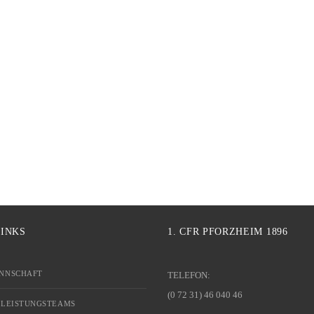
LINKS
1. CFR PFORZHEIM 1896
NNSCHAFT
TELEFON:
(0 72 31) 46 040 46
 LEISTUNGSTEAMS