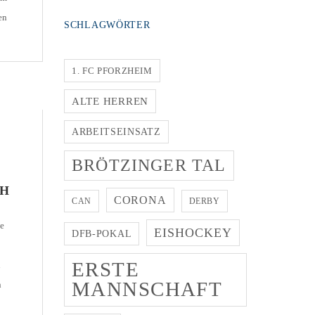
en
SCHLAGWÖRTER
1. FC PFORZHEIM
ALTE HERREN
ARBEITSEINSATZ
BRÖTZINGER TAL
CH
CORONA
CAN
DERBY
te
EISHOCKEY
DFB-POKAL
ERSTE
n
MANNSCHAFT
n
2