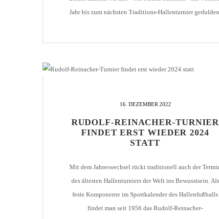
Jahr bis zum nächsten Traditions-Hallenturnier gedulden
Aber dennoch bleiben wir aktiv und starten auch in dies
Jahr eine Spendenaktion für die Initiative "CAN - [...]
16. DEZEMBER 2022
RUDOLF-REINACHER-TURNIE
FINDET ERST WIEDER 2024
STATT
Mit dem Jahreswechsel rückt traditionell auch der Termi
des ältesten Hallenturniers der Welt ins Bewusstsein. Al
feste Komponente im Sportkalender des Hallenfußballs
findet man seit 1956 das Rudolf-Reinacher-