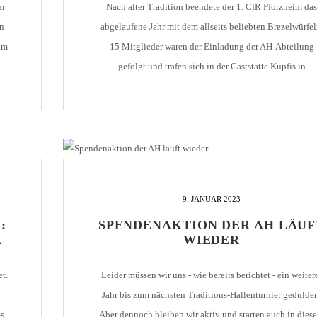
m
Nach alter Tradition beendete der 1. CfR Pforzheim das
en
abgelaufene Jahr mit dem allseits beliebten Brezelwürfel
am
15 Mitglieder waren der Einladung der AH-Abteilung
gefolgt und trafen sich in der Gaststätte Kupfis in
das
Birkenfeld. In zwei verschiedenen Spielen wurde mit vie
]
Gelächter ermittelt, wer wieviel Geld für seine bestellt
Neujahrsbrezel zu bezahlen hat. Dass die Teilnehmer […
9. JANUAR 2023
:
SPENDENAKTION DER AH LÄUF
A
WIEDER
t.
Leider müssen wir uns - wie bereits berichtet - ein weiter
Jahr bis zum nächsten Traditions-Hallenturnier gedulde
es
Aber dennoch bleiben wir aktiv und starten auch in dies