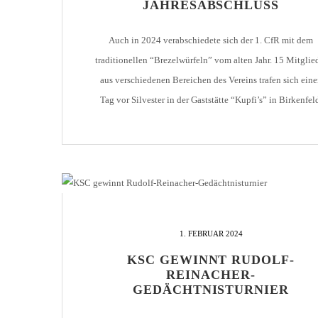
JAHRESABSCHLUSS
Auch in 2024 verabschiedete sich der 1. CfR mit dem
traditionellen “Brezelwürfeln” vom alten Jahr. 15 Mitglie
aus verschiedenen Bereichen des Vereins trafen sich ein
Tag vor Silvester in der Gaststätte “Kupfi’s” in Birkenfel
Wie gewohnt wurde gewürfelt, gerechnet und gezählt – v
allem aber sehr viel gelacht. Nach über zwei Stunden war
nicht nur […]
1. FEBRUAR 2024
KSC GEWINNT RUDOLF-
REINACHER-
GEDÄCHTNISTURNIER