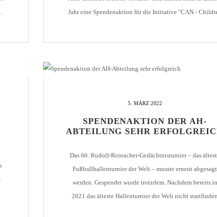
.
Jahr eine Spendenaktion für die Initiative "CAN - Childr
em
Aid in Namibia". Dank der sensationellen
Spendenbereitschaft ist es uns letztes Jahr gelungen, €
3.700,- für die namibischen Kinder [...]
5. MÄRZ 2022
R
SPENDENAKTION DER AH-
ABTEILUNG SEHR ERFOLGREI
Das 66. Rudolf-Reinacher-Gedächtnisturnier – das ältes
n
Fußballhallenturnier der Welt – musste erneut abgesagt
s
werden. Gespendet wurde trotzdem. Nachdem bereits i
2021 das älteste Hallenturnier der Welt nicht stattfinde
konnte, musste die Traditionsveranstaltung auch in 202