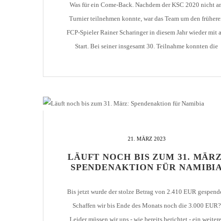
Was für ein Come-Back. Nachdem der KSC 2020 nicht a
Turnier teilnehmen konnte, war das Team um den früher
FCP-Spieler Rainer Scharinger in diesem Jahr wieder mit 
Start. Bei seiner insgesamt 30. Teilnahme konnten die
Karlsruher den 6. Turniersieg feiern. Im Finale setzte sich 
Team gegen den FC Augsburg deutlich mit 5:2 durch. […
21. MÄRZ 2023
LÄUFT NOCH BIS ZUM 31. MÄRZ
SPENDENAKTION FÜR NAMIBI
Bis jetzt wurde der stolze Betrag von 2.410 EUR gespende
Schaffen wir bis Ende des Monats noch die 3.000 EUR?
Leider müssen wir uns - wie bereits berichtet - ein weiter