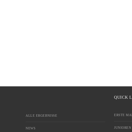
QUICK 
ERSTE MA
ALLE ERGEBNISSE
JUNIOREN
NEWS