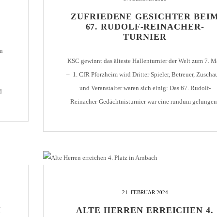
ZUFRIEDENE GESICHTER BEI
HOLZHOF
U10 / E2 (2011)
DOKUMENTE
67. RUDOLF-REINACHER-
CLUBHAUS
U9 / F1 (2012)
VIDEOCLIPS
TURNIER
en
U8 / F2
896
KSC gewinnt das älteste Hallenturnier der Welt zum 7. 
U7 / BAMBINI
– 1. CfR Pforzheim wird Dritter Spieler, Betreuer, Zuscha
und Veranstalter waren sich einig: Das 67. Rudolf-
d
Reinacher-Gedächtnisturnier war eine rundum gelungen
Veranstaltung. Wieder einmal ist es Organisator Michae
er
96
Rosanowski und seinen Mitsteitern gelungen, mit dem
7
renomierten Hallentreffen ein Ausrufezeichen zu setzen
Dass das Team des […]
21. FEBRUAR 2024
M
ALTE HERREN ERREICHEN 4.