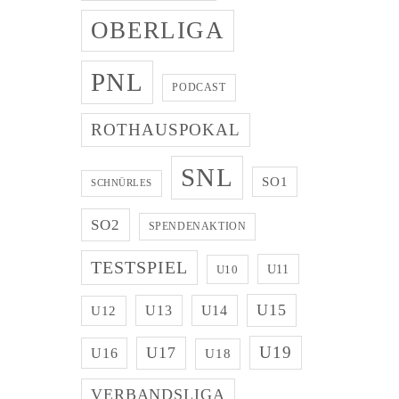
OBERLIGA
PNL
PODCAST
ROTHAUSPOKAL
SNL
SO1
SCHNÜRLES
SO2
SPENDENAKTION
TESTSPIEL
U11
U10
U15
U13
U14
U12
U19
U17
U16
U18
VERBANDSLIGA