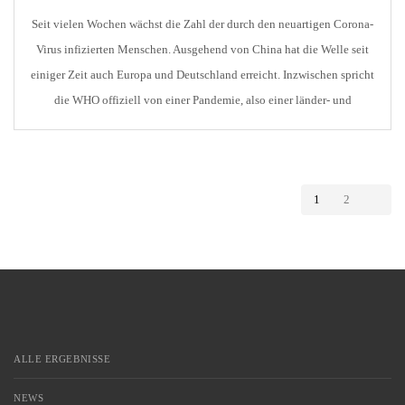
Seit vielen Wochen wächst die Zahl der durch den neuartigen Corona-
Virus infizierten Menschen. Ausgehend von China hat die Welle seit
einiger Zeit auch Europa und Deutschland erreicht. Inzwischen spricht
die WHO offiziell von einer Pandemie, also einer länder- und
kontinentübergreifenden Ausbreitung einer Krankheit. Nachdem in den
letzten Tagen die Zahl der Infizierten deutlich angestiegen ist, […]
1
2
ALLE ERGEBNISSE
NEWS