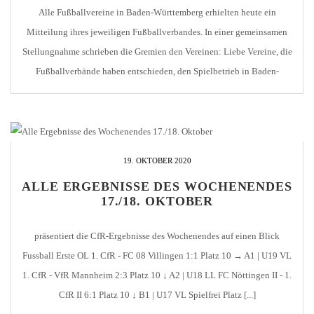
Alle Fußballvereine in Baden-Württemberg erhielten heute ein
Mitteilung ihres jeweiligen Fußballverbandes. In einer gemeinsamen
Stellungnahme schrieben die Gremien den Vereinen: Liebe Vereine, die
Fußballverbände haben entschieden, den Spielbetrieb in Baden-
Württemberg mit sofortiger Wirkung ab heute, 29.10.2020, bis zum
30.11.2020 einzustellen. Am gestrigen Tag haben Bund und Länder
weitere sehr einschneidende Maßnahmen beschlossen, um die
explosionsartige […]
19. OKTOBER 2020
ALLE ERGEBNISSE DES WOCHENENDES
17./18. OKTOBER
präsentiert die CfR-Ergebnisse des Wochenendes auf einen Blick
Fussball Erste OL 1. CfR - FC 08 Villingen 1:1 Platz 10 → A1 | U19 VL
1. CfR - VfR Mannheim 2:3 Platz 10 ↓ A2 | U18 LL FC Nöttingen II - 1.
CfR II 6:1 Platz 10 ↓ B1 | U17 VL Spielfrei Platz [...]