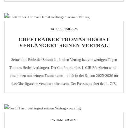
Pforzheim gekommen. Bisher absolvierte der gelernte Bankkaufmann
27 Oberliga-Spiele für den 1. CfR. Auch Yannick Sagert freut sich über
die Entwicklung: Ich habe mich hier in Pforzheim fußballerisch, […]
18. FEBRUAR 2025
CHEFTRAINER THOMAS HERBST
VERLÄNGERT SEINEN VERTRAG
Seinen bis Ende der Saison laufenden Vertrag hat vor wenigen Tagen
Thomas Herbst verlängert. Der Cheftrainer des 1. CfR Pforzheim wird –
zusammen mit seinem Trainerteam – auch in der Saison 2025/2026 für
das Oberligateam verantwortlich sein. Der Pressesprecher des 1. CfR,
Marco Nabinger, unterhielt sich mit dem 37-jährigen über seine
bisherige Zeit in Pforzheim […]
25. JANUAR 2025