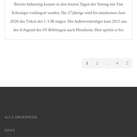
Bereits frühzeitig konnte in den letzten Tagen der Vertrag mit Tim
Schwaiger verlängert werden. Der 27jährige wird bis mindestens Juni
2026 das Trikot des 1. CfR tragen. Der Außenverteidiger kam 2015 aus
der A-Jugend des SV Böblingen nach Pforzheim. Dort spielte er bis
2018 und wechselte dann zum SSV Reutlingen, wo er bis 2022 unter
Vertrag […]
1
2
…
4
ALLE ERGEBNISSE
NEWS