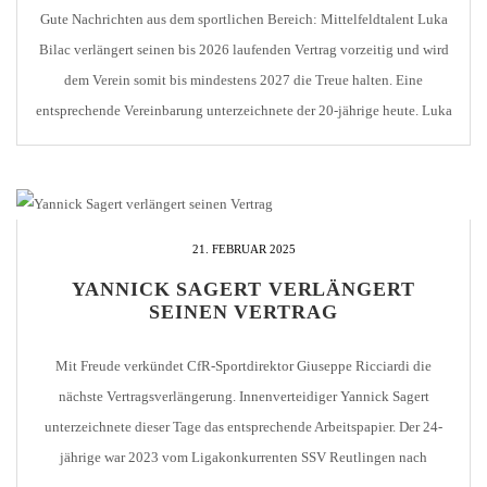
Gute Nachrichten aus dem sportlichen Bereich: Mittelfeldtalent Luka
Bilac verlängert seinen bis 2026 laufenden Vertrag vorzeitig und wird
dem Verein somit bis mindestens 2027 die Treue halten. Eine
entsprechende Vereinbarung unterzeichnete der 20-jährige heute. Luka
war 2024 vom SV Böblingen nach Pforzheim gekommen. Nach der
Jugend blieb der groß gewachsene Mittelfeldspieler noch ein Jahr beim
[…]
21. FEBRUAR 2025
YANNICK SAGERT VERLÄNGERT
SEINEN VERTRAG
Mit Freude verkündet CfR-Sportdirektor Giuseppe Ricciardi die
nächste Vertragsverlängerung. Innenverteidiger Yannick Sagert
unterzeichnete dieser Tage das entsprechende Arbeitspapier. Der 24-
jährige war 2023 vom Ligakonkurrenten SSV Reutlingen nach