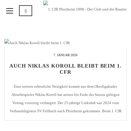
7. JANUAR 2026
AUCH NIKLAS KOROLL BLEIBT BEIM 1.
CFR
Eine weitere erfreuliche Neuigkeit kommt aus dem Oberligakader.
Abwehrspieler Niklas Koroll hat seinen bis Ende der Saison gültigen
Vertrag vorzeitig verlängert. Der 25-jährige Linksfuß war 2024 vom
Verbandsligisten SV Fellbach nach Pforzheim gekommen. Beim 1. CfR
absolvierte Koroll bisher 48 Spiele und erzielte dabei 4 Treffer. 6 Tore
bereitete er vor. Niklas, der in der […]