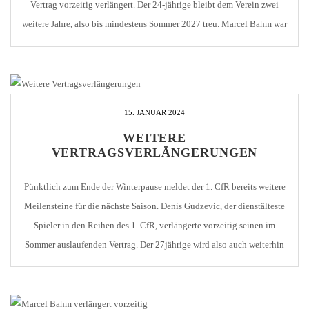
Vertrag vorzeitig verlängert. Der 24-jährige bleibt dem Verein zwei
weitere Jahre, also bis mindestens Sommer 2027 treu. Marcel Bahm war
2022 vom damaligen Verbandsligisten Calcio Leinfelden-
Echterdingen nach Pforzheim gekommen. Dort wurde der
Außenverteidiger schnell zum […]
15. JANUAR 2024
WEITERE
VERTRAGSVERLÄNGERUNGEN
Pünktlich zum Ende der Winterpause meldet der 1. CfR bereits weitere
Meilensteine für die nächste Saison. Denis Gudzevic, der dienstälteste
Spieler in den Reihen des 1. CfR, verlängerte vorzeitig seinen im
Sommer auslaufenden Vertrag. Der 27jährige wird also auch weiterhin
dem Verein die Treue halten. Der Innenverteidiger war erst kürzlich für
sein 200. Pflichtspiel für […]