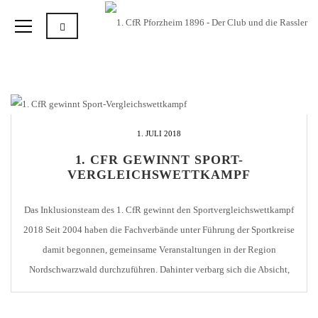
1. JULI 2018
1. CFR GEWINNT SPORT-
VERGLEICHSWETTKAMPF
Das Inklusionsteam des 1. CfR gewinnt den Sportvergleichswettkampf
2018 Seit 2004 haben die Fachverbände unter Führung der Sportkreise
damit begonnen, gemeinsame Veranstaltungen in der Region
Nordschwarzwald durchzuführen. Dahinter verbarg sich die Absicht,
den verbindenden Gedanken des Sports auf die Region zu übertragen.
Denn was auf politischer und teilweise kultureller Ebene funktionierte,