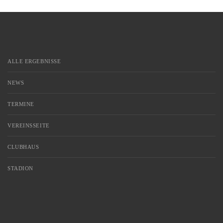
war im Sport nicht […]
ALLE ERGEBNISSE
NEWS
TERMINE
VEREINSSEITE
CLUBHAUS
STADION