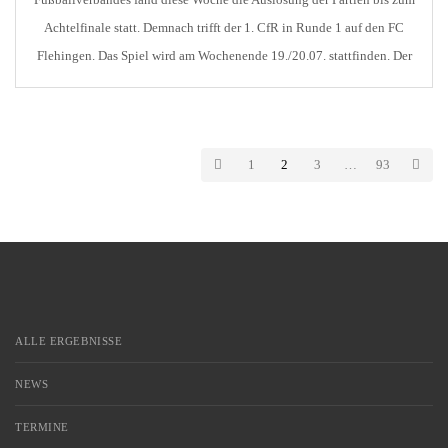
Achtelfinale statt. Demnach trifft der 1. CfR in Runde 1 auf den FC
Flehingen. Das Spiel wird am Wochenende 19./20.07. stattfinden. Der
genaue Tag und die Uhrzeit vereinbaren die beiden Vereine in den
nächsten Tagen. Wie es […]
1
2
3
…
93
ALLE ERGEBNISSE
NEWS
TERMINE