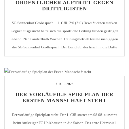
ORDENTLICHER AUFTRITT GEGEN
DRITTLIGISTEN
SG Sonnenhof Großaspach – 1. CfR 2:0 (2:0) Bewußt einen starken
Gegner ausgesucht hatte sich die sportliche Leitung für den gestrigen
Abend. Nach anderthalb Wochen Trainingsbetrieb testete man gegen
die SG Sonnenhof Großaspach. Der Dorfclub, der frisch in die Dritte
Liga aufgestiegen ist, war in der Partie erwartungsgemäß die
überlegene Mannschaft und ging bereits nach […]
7. JULI 2026
DER VORLÄUFIGE SPIELPLAN DER
ERSTEN MANNSCHAFT STEHT
Der vorläufige Spielplan steht. Der 1. CfR startet am 08.08. auswärts
beim Aufsteiger FC Holzhausen in die Saison. Das erste Heimspiel