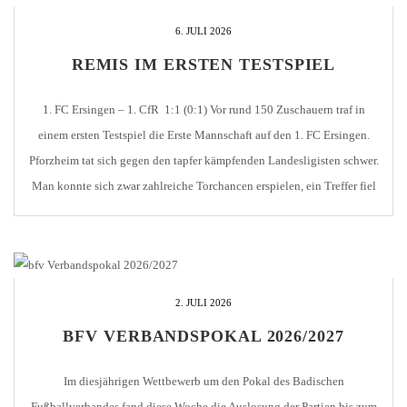
6. JULI 2026
REMIS IM ERSTEN TESTSPIEL
1. FC Ersingen – 1. CfR 1:1 (0:1) Vor rund 150 Zuschauern traf in
einem ersten Testspiel die Erste Mannschaft auf den 1. FC Ersingen.
Pforzheim tat sich gegen den tapfer kämpfenden Landesligisten schwer.
Man konnte sich zwar zahlreiche Torchancen erspielen, ein Treffer fiel
aber nur, als ein Ersingen Spieler von der Mittellinie zu seinem […]
2. JULI 2026
BFV VERBANDSPOKAL 2026/2027
Im diesjährigen Wettbewerb um den Pokal des Badischen
Fußballverbandes fand diese Woche die Auslosung der Partien bis zum