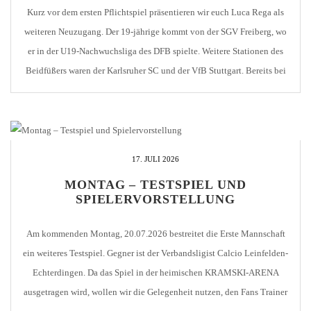
Kurz vor dem ersten Pflichtspiel präsentieren wir euch Luca Rega als
weiteren Neuzugang. Der 19-jährige kommt von der SGV Freiberg, wo
er in der U19-Nachwuchsliga des DFB spielte. Weitere Stationen des
Beidfüßers waren der Karlsruher SC und der VfB Stuttgart. Bereits bei
seinem ersten Einsatz gegen den Drittligisten Sonnenhof Großaspach
fiel Luca positiv auf. Auch […]
17. JULI 2026
MONTAG – TESTSPIEL UND
SPIELERVORSTELLUNG
Am kommenden Montag, 20.07.2026 bestreitet die Erste Mannschaft
ein weiteres Testspiel. Gegner ist der Verbandsligist Calcio Leinfelden-
Echterdingen. Da das Spiel in der heimischen KRAMSKI-ARENA
ausgetragen wird, wollen wir die Gelegenheit nutzen, den Fans Trainer