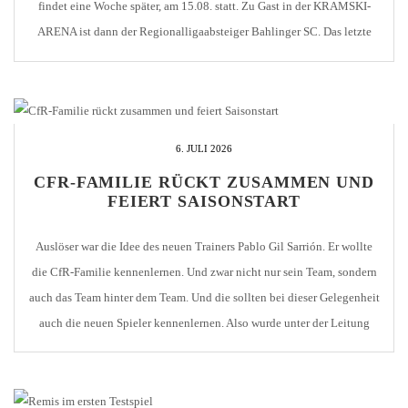
findet eine Woche später, am 15.08. statt. Zu Gast in der KRAMSKI-
ARENA ist dann der Regionalligaabsteiger Bahlinger SC. Das letzte
Spiel ist für den 22.05.2027 eingeplant. Wir verabschieden uns dann
auswärts beim SV Oberachern […]
6. JULI 2026
CFR-FAMILIE RÜCKT ZUSAMMEN UND
FEIERT SAISONSTART
Auslöser war die Idee des neuen Trainers Pablo Gil Sarrión. Er wollte
die CfR-Familie kennenlernen. Und zwar nicht nur sein Team, sondern
auch das Team hinter dem Team. Und die sollten bei dieser Gelegenheit
auch die neuen Spieler kennenlernen. Also wurde unter der Leitung
von Stefan Fränkle ein Get-Together organisiert. Im Anschluss an das
Testspiel […]