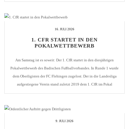
und Spieler – insbesondere die Neuzugänge – nach dem Spiel
persönlich vorzustellen. Das Gastro-Team des 1. CfR sorgt für Speis
und […]
16. JULI 2026
1. CFR STARTET IN DEN
POKALWETTBEWERB
Am Samstag ist es soweit: Der 1. CfR startet in den diesjährigen
Pokalwettbewerb des Badischen Fußballverbandes. In Runde 1 wurde
dem Oberligisten der FC Flehingen zugelost. Der in die Landesliga
aufgestiegene Verein stand zuletzt 2019 dem 1. CfR im Pokal
gegenüber. Damals ging Pforzheim durch Tore von Sailer, Czaker,
Masurica, Kovacevic und Redekop klar mit […]
9. JULI 2026