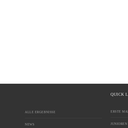
QUICK 
ERSTE MA
ALLE ERGEBNISSE
JUNIOREN
NEWS