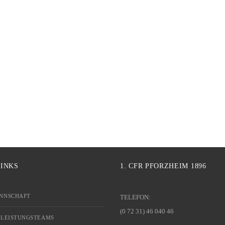
LINKS
1. CFR PFORZHEIM 1896
NNSCHAFT
TELEFON:
(0 72 31) 46 040 46
 LEISTUNGSTEAMS