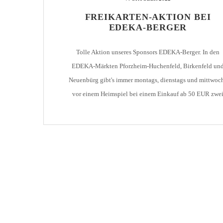
AH-TURNIER
FREIKARTEN-AKTION BEI
STATISTIK
MITGLIEDSCHAFT
EDEKA-BERGER
SCHIEDSRICHTER
TORSCHÜTZEN
HISTORIE
SCHNÜRLES
Tolle Aktion unseres Sponsors EDEKA-Berger. In den
LIGA – SPIELPLAN
1. CFR PFORZHEIM 1
EISHOCKEY
EDEKA-Märkten Pforzheim-Huchenfeld, Birkenfeld un
LIGA – TORSCHÜTZEN
Neuenbürg gibt's immer montags, dienstags und mittwoc
SAISON 2015/2016
LIGA – ZUSCHAUER
vor einem Heimspiel bei einem Einkauf ab 50 EUR zwe
SAISON 2016/2017
LIGA – FAIRNESSTABELLE
Freikarten für das darauf folgende Oberliga-Heimspiel des
CfR Pforzheim. Die Aktion läuft noch bis Ende Novembe
1. FC PFORZHEIM 18
LIGA – WECHSELBÖRSE
gilt also noch für die Heimspiele 04.11.2022 gegen die
VFR PFORZHEIM 189
PRESSE / MEDIEN
Sportunion [...]