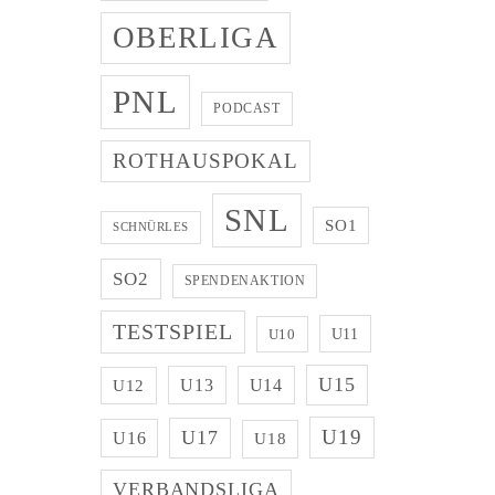
OBERLIGA
PNL
PODCAST
ROTHAUSPOKAL
SNL
SO1
SCHNÜRLES
SO2
SPENDENAKTION
TESTSPIEL
U11
U10
U15
U13
U14
U12
U19
U17
U16
U18
VERBANDSLIGA