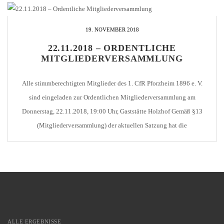
Heidecker (25) Manfred Sonns (40) Michael Zipperle […]
19. NOVEMBER 2018
22.11.2018 – ORDENTLICHE
MITGLIEDERVERSAMMLUNG
Alle stimmberechtigten Mitglieder des 1. CfR Pforzheim 1896 e. V.
sind eingeladen zur Ordentlichen Mitgliederversammlung am
Donnerstag, 22.11.2018, 19:00 Uhr, Gaststätte Holzhof Gemäß §13
(Mitgliederversammlung) der aktuellen Satzung hat die
Mitgliederversammlung folgende Tagesordnungspunkte: Festellen der
Beschlussfähigkeit durch den Versammlungsleiter Beschlussfassung
über die Tagesordnung und etwaige Anträge zur Tagesordnung
Jahresbericht des Vorstandsvorsitzenden Jahresbericht des
Vorstandsmitglieds für […]
ALLE ERGEBNISSE