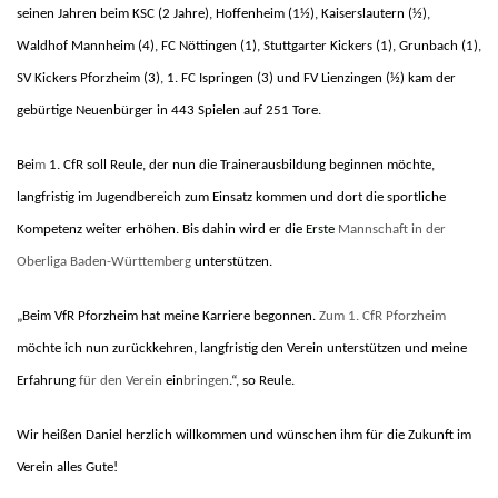
seinen Jahren beim KSC (2 Jahre), Hoffenheim (1½), Kaiserslautern (½),
Waldhof Mannheim (4), FC Nöttingen (1), Stuttgarter Kickers (1), Grunbach (1),
SV Kickers Pforzheim (3), 1. FC Ispringen (3) und FV Lienzingen (½) kam der
gebürtige Neuenbürger in 443 Spielen auf 251 Tore.
Bei
m
1. CfR soll Reule, der nun die Trainerausbildung beginnen möchte,
langfristig im Jugendbereich zum Einsatz kommen und dort die sportliche
Kompetenz weiter erhöhen. Bis dahin wird er die
Erste
Mannschaft in der
Oberliga Baden-Württemberg
unterstützen.
„Beim VfR Pforzheim hat meine Karriere begonnen.
Zum 1. CfR Pforzheim
möchte ich nun zurückkehren, langfristig den Verein unterstützen und meine
Erfahrung
für den Verein
ein
bringen
.“, so Reule.
Wir heißen Daniel herzlich willkommen und wünschen ihm für die Zukunft im
Verein alles Gute!