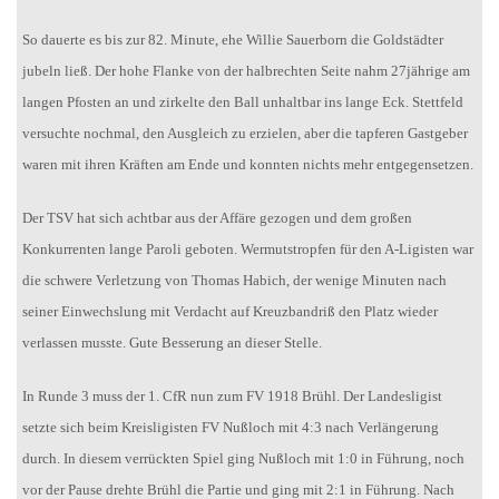
So dauerte es bis zur 82. Minute, ehe Willie Sauerborn die Goldstädter
jubeln ließ. Der hohe Flanke von der halbrechten Seite nahm 27jährige am
langen Pfosten an und zirkelte den Ball unhaltbar ins lange Eck. Stettfeld
versuchte nochmal, den Ausgleich zu erzielen, aber die tapferen Gastgeber
waren mit ihren Kräften am Ende und konnten nichts mehr entgegensetzen.
Der TSV hat sich achtbar aus der Affäre gezogen und dem großen
Konkurrenten lange Paroli geboten. Wermutstropfen für den A-Ligisten war
die schwere Verletzung von Thomas Habich, der wenige Minuten nach
seiner Einwechslung mit Verdacht auf Kreuzbandriß den Platz wieder
verlassen musste. Gute Besserung an dieser Stelle.
In Runde 3 muss der 1. CfR nun zum FV 1918 Brühl. Der Landesligist
setzte sich beim Kreisligisten FV Nußloch mit 4:3 nach Verlängerung
durch. In diesem verrückten Spiel ging Nußloch mit 1:0 in Führung, noch
vor der Pause drehte Brühl die Partie und ging mit 2:1 in Führung. Nach