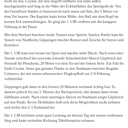
nicht im Aus. Ceylan, der den Angriff eröffnete war links außen
durchgelaufen und fing in der Nähe der Eckballfahne das Spielgerät ab. Von
der Grundlinie flankte er butterweich nach innen auf Salz, der 5 Meter vor
dem Tor lauerte. Der Kapitän hatte keine Mühe, den Ball mit dem Kopf im
kurzen Eck unterzubringen. So ging der 1. CfR verdient mit der knappen
Führung in die Pause.
Mit dem Wechsel brachten beide Trainer neue Spieler. Stanley Ratifo kam für
Serach von Nordheim, Göppingen brachte Renner und Ziesche für Serour und
Kotiukov.
Der 1. CfR kam nun besser ins Spiel und machte mehr Druck. Nach etwa einer
Stunde entschied der souverän leitende Schiedsrichter Marcel Göpferich auf
Freistoß für Pforzheim, 20 Meter vor dem Tor auf der linken Seite. Ein Fall für
Fatih Ceylan. Seine gut getimte Flanke in den Strafraum erreichte Bogdan
Cristescu, der mit einem sehenswerten Flugkopfball zur 2:0-Führung
vollstreckte.
Göppingen gab dann in den letzten 20 Minuten nochmal richtig Gas. Es
dauerte jedoch bis zur 3. Minute der Nachspielzeit, ehe daraus dann etwas
Zählbares wurde. Nach einer unnötigen Aktion im Strafraum zeigte Göpferich
auf den Punkt. Kevin Dicklhuber ließ sich diese Möglichkeit nicht nehmen
und stellte den 2:1-Endstand her.
Der 1. CfR belohnte seine gute Leistung an diesem Tag mit einem verdienten
Sieg und kann weiterhin Richtung Tabellenspitze schauen.