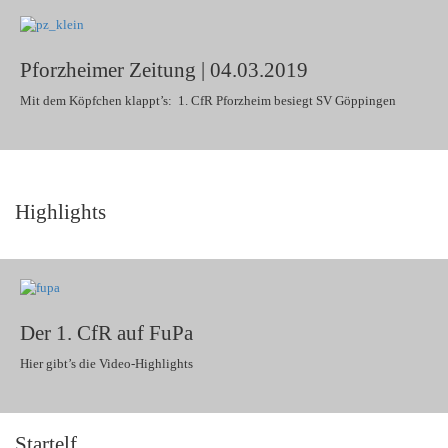
Pforzheimer Zeitung | 04.03.2019
Mit dem Köpfchen klappt’s: 1. CfR Pforzheim besiegt SV Göppingen
Highlights
Der 1. CfR auf FuPa
Hier gibt’s die Video-Highlights
Startelf