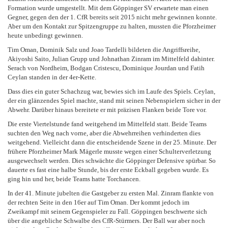
Formation wurde umgestellt. Mit dem Göppinger SV erwartete man einen
Gegner, gegen den der 1. CfR bereits seit 2015 nicht mehr gewinnen konnte.
Aber um den Kontakt zur Spitzengruppe zu halten, mussten die Pforzheimer
heute unbedingt gewinnen.
Tim Oman, Dominik Salz und Joao Tardelli bildeten die Angriffsreihe,
Akiyoshi Saito, Julian Grupp und Johnathan Zinram im Mittelfeld dahinter.
Serach von Nordheim, Bodgan Cristescu, Dominique Jourdan und Fatih
Ceylan standen in der 4er-Kette.
Dass dies ein guter Schachzug war, bewies sich im Laufe des Spiels. Ceylan,
der ein glänzendes Spiel machte, stand mit seinen Nebenspielern sicher in der
Abwehr. Darüber hinaus bereitete er mit präzisen Flanken beide Tore vor.
Die erste Viertelstunde fand weitgehend im Mittelfeld statt. Beide Teams
suchten den Weg nach vorne, aber die Abwehrreihen verhinderten dies
weitgehend. Vielleicht dann die entscheidende Szene in der 25. Minute. Der
frühere Pforzheimer Mark Mägerle musste wegen einer Schulterverletzung
ausgewechselt werden. Dies schwächte die Göppinger Defensive spürbar. So
dauerte es fast eine halbe Stunde, bis der erste Eckball gegeben wurde. Es
ging hin und her, beide Teams hatte Torchancen.
In der 41. Minute jubelten die Gastgeber zu ersten Mal. Zinram flankte von
der rechten Seite in den 16er auf Tim Oman. Der kommt jedoch im
Zweikampf mit seinem Gegenspieler zu Fall. Göppingen beschwerte sich
über die angebliche Schwalbe des CfR-Stürmers. Der Ball war aber noch