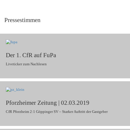
Pressestimmen
Der 1. CfR auf FuPa
Liveticker zum Nachlesen
Pforzheimer Zeitung | 02.03.2019
CfR Pforzheim 2:1 Göppinger SV – Starker Auftritt der Gastgeber