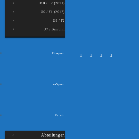
U10 / E2 (2011)
U9 / F1 (2012)
U8 / F2
U7 / Bambini
Eissport
e-Sport
Verein
Abteilungen