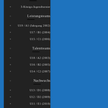
3-Königs-Jugendturnier
Leistungsteams
U19 / A1 (Jahrgang 2002)
U17 / B1 (2004)
U15 / C1 (2006)
Talentteams
U18 / A2 (2003)
U16 / B2 (2005)
U14 / C2 (2007)
Nachwuchs
U13 / D1 (2008)
U12 / D2 (2009)
U11 / E1 (2010)