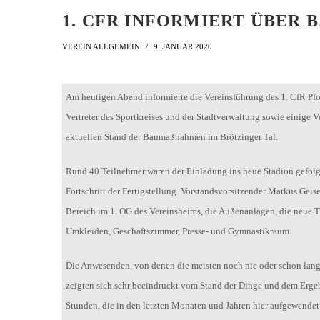
1. CFR INFORMIERT ÜBER
VEREIN ALLGEMEIN
9. JANUAR 2020
Am heutigen Abend informierte die Vereinsführung des 1. CfR Pfo
Vertreter des Sportkreises und der Stadtverwaltung sowie einige 
aktuellen Stand der Baumaßnahmen im Brötzinger Tal.
Rund 40 Teilnehmer waren der Einladung ins neue Stadion gefolg
Fortschritt der Fertigstellung. Vorstandsvorsitzender Markus Geis
Bereich im 1. OG des Vereinsheims, die Außenanlagen, die neue 
Umkleiden, Geschäftszimmer, Presse- und Gymnastikraum.
Die Anwesenden, von denen die meisten noch nie oder schon lang
zeigten sich sehr beeindruckt vom Stand der Dinge und dem Erge
Stunden, die in den letzten Monaten und Jahren hier aufgewendet