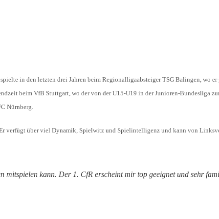
HOLZHOF
U10 / E2 (2011)
DOKUMENTE
CLUBHAUS
U9 / F1 (2012)
VIDEOCLIPS
U8 / F2
896
U7 / BAMBINI
 spielte in den letzten drei Jahren beim Regionalligaabsteiger TSG Balingen, wo er
gendzeit beim VfB Stuttgart, wo der von der U15-U19 in der Junioren-Bundesliga z
 FC Nürnberg.
96
. Er verfügt über viel Dynamik, Spielwitz und Spielintelligenz und kann von Linksv
7
 mitspielen kann. Der 1. CfR erscheint mir top geeignet und sehr famil