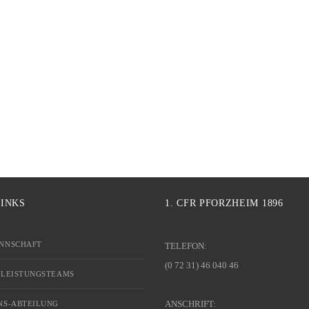
LINKS
1. CFR PFORZHEIM 1896
NNSCHAFT
TELEFON:
(0 72 31) 46 040 46
 LEISTUNGSTEAMS
ANSCHRIFT:
NS-ABTEILUNG