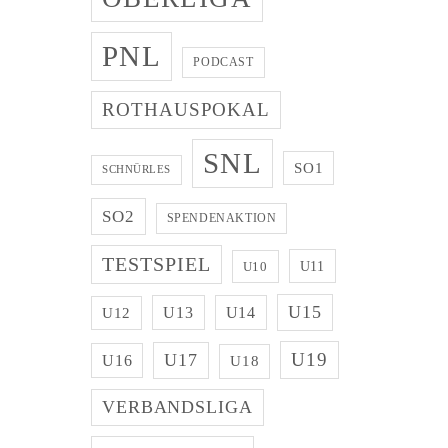
PNL
PODCAST
ROTHAUSPOKAL
SNL
SO1
SCHNÜRLES
SO2
SPENDENAKTION
TESTSPIEL
U11
U10
U15
U13
U14
U12
U19
U17
U16
U18
VERBANDSLIGA