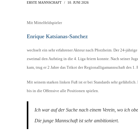
AH-TURNIER
ERSTE MANNSCHAFT
10. JUNI 2026
STATISTIK
MITGLIEDSCHAFT
SCHIEDSRICHTER
TORSCHÜTZEN
HISTORIE
Mit Mittelfeldspieler
SCHNÜRLES
LIGA – SPIELPLAN
Enrique Katsianas-Sanchez
1. CFR PFORZHEIM 1
EISHOCKEY
LIGA – TORSCHÜTZEN
wechselt ein sehr erfahrener Akteur nach Pforzheim. Der 24-jährige
SAISON 2015/2016
LIGA – ZUSCHAUER
zweimal den Aufstieg in die 4. Liga feiern konnte. Nach seiner Ju
SAISON 2016/2017
LIGA – FAIRNESSTABELLE
kam, trug er 2 Jahre das Trikot der Regionalligamannschaft des 1.
1. FC PFORZHEIM 18
LIGA – WECHSELBÖRSE
Mit seinem starken linken Fuß ist er bei Standards sehr gefährlich
VFR PFORZHEIM 189
PRESSE / MEDIEN
bis in die Offensive alle Positionen spielen.
Ich war auf der Suche nach einem Verein, wo ich oben
Die junge Mannschaft ist sehr ambitioniert.