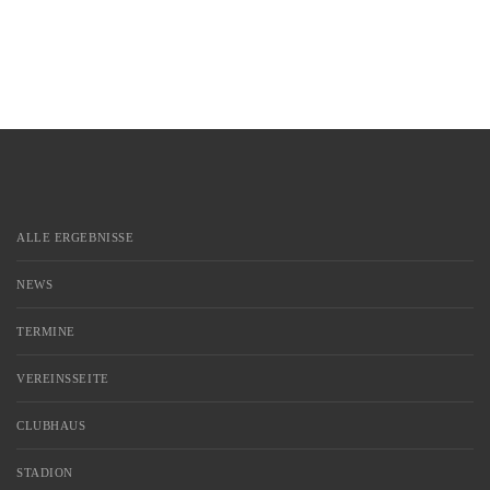
ALLE ERGEBNISSE
NEWS
TERMINE
VEREINSSEITE
CLUBHAUS
STADION