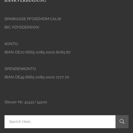
BANKVERBINDUNG
SPARKASSE PFORZHEIM CALW
BIC: PZHSDE66XXX
KONTO:
IBAN: DE20 6665 0085 0000 8065 87
SPENDENKONTO
IBAN: DE45 6665 0085 0000 7177 70
Steuer-Nr.: 41431/34100