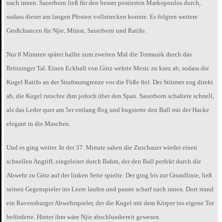
nach innen. Sauerborn ließ für den besser postierten Markopoulos durch,
sodass dieser am langen Pfosten vollstrecken konnte. Es folgten weitere
Großchancen für Njie, Münst, Sauerborn und Ratifo.
Nur 8 Minuten später hallte zum zweiten Mal die Tormusik durch das
Brötzinger Tal. Einen Eckball von Götz wehrte Mesic zu kurz ab, sodass die
Kugel Ratifo an der Strafraumgrenze vor die Füße fiel. Der Stürmer zog direkt
ab, die Kugel rutschte ihm jedoch über den Span. Sauerborn schaltete schnell,
als das Leder quer am 5er entlang flog und bugsierte den Ball mit der Hacke
elegant in die Maschen.
Und es ging weiter. In der 37. Minute sahen die Zuschauer wieder einen
schnellen Angriff, eingeleitet durch Bahm, der den Ball perfekt durch die
Abwehr zu Götz auf der linken Seite spielte. Der ging bis zur Grundlinie, ließ
seinen Gegenspieler ins Leere laufen und passte scharf nach innen. Dort stand
ein Ravensburger Abwehrspieler, der die Kugel mit dem Körper ins eigene Tor
beförderte. Hinter ihm wäre Njie abschlussbereit gewesen.