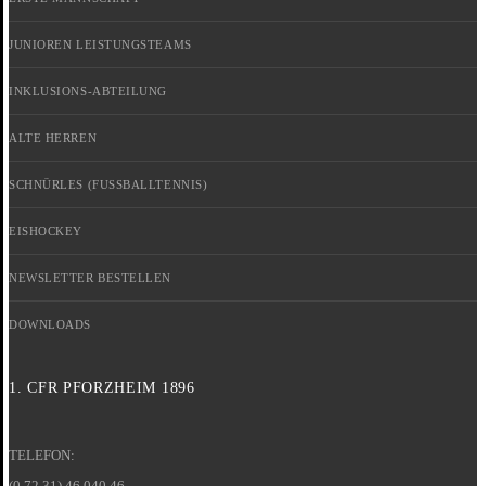
JUNIOREN LEISTUNGSTEAMS
INKLUSIONS-ABTEILUNG
ALTE HERREN
SCHNÜRLES (FUSSBALLTENNIS)
EISHOCKEY
NEWSLETTER BESTELLEN
DOWNLOADS
1. CFR PFORZHEIM 1896
TELEFON:
(0 72 31) 46 040 46