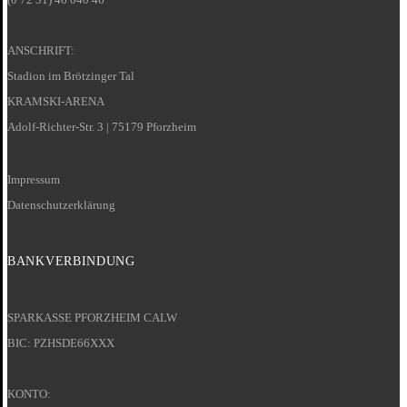
ANSCHRIFT:
Stadion im Brötzinger Tal
KRAMSKI-ARENA
Adolf-Richter-Str. 3 | 75179 Pforzheim
Impressum
Datenschutzerklärung
BANKVERBINDUNG
SPARKASSE PFORZHEIM CALW
BIC: PZHSDE66XXX
KONTO: