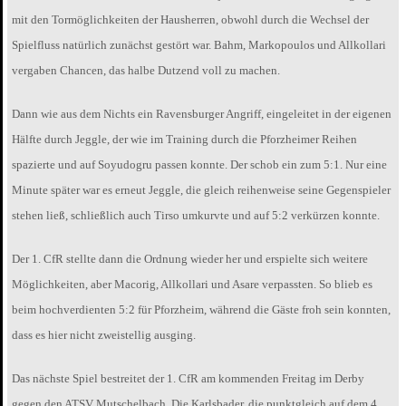
mit den Tormöglichkeiten der Hausherren, obwohl durch die Wechsel der
Spielfluss natürlich zunächst gestört war. Bahm, Markopoulos und Allkollari
vergaben Chancen, das halbe Dutzend voll zu machen.
Dann wie aus dem Nichts ein Ravensburger Angriff, eingeleitet in der eigenen
Hälfte durch Jeggle, der wie im Training durch die Pforzheimer Reihen
spazierte und auf Soyudogru passen konnte. Der schob ein zum 5:1. Nur eine
Minute später war es erneut Jeggle, die gleich reihenweise seine Gegenspieler
stehen ließ, schließlich auch Tirso umkurvte und auf 5:2 verkürzen konnte.
Der 1. CfR stellte dann die Ordnung wieder her und erspielte sich weitere
Möglichkeiten, aber Macorig, Allkollari und Asare verpassten. So blieb es
beim hochverdienten 5:2 für Pforzheim, während die Gäste froh sein konnten,
dass es hier nicht zweistellig ausging.
Das nächste Spiel bestreitet der 1. CfR am kommenden Freitag im Derby
gegen den ATSV Mutschelbach. Die Karlsbader, die punktgleich auf dem 4.