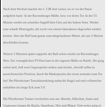
Nach dem Wechsel machte der 1. CfR dort weiter, wo er vor der Pause
aufgehört hatte: In der Ravensburger Hälfte, bzw. vor deren Tor. In der 53.
Minute wieder ein schneller Angriff über Götz auf der linken Seite. Wieder
eine scharfe Hereingabe, die noch von einem Gästeakteur abgewehrt werden
konnte. Aber der Ball kam genau zum mitgelaufenen Münst, der aus 5 Metern
abschließen konnte.
Weitere 5 Minuten später zappelte der Ball schon wieder im Ravensburger
Netz. Ein verunglückter FV-Pass kam in der eigenen Hälfte zu Ratifo. Der ging
sofort steil, ließ zwei Gegenspieler stehen und steckte, obwohl selbst in
aussichtsreicher Position, durch für Markopoulos der etwas zentraler zum Tor
lief. Der Pforzheimer Torschützenkönig nahm die Kugel auf und vollstreckte
unhaltbar ins lange Eck zum 5:0.
Die Pforzheimer Trainer wechselten nun aus. Benefo, Allkollari, Asare und
Catanzano kamen für Ratifo, Sauerborn, Njie und Münst. Und weiter ging es