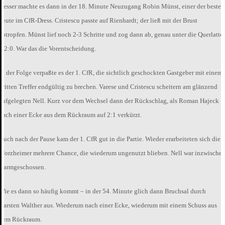
Besser machte es dann in der 18. Minute Neuzugang Robin Münst, einer der besten
heute im CfR-Dress. Cristescu passte auf Rienhardt; der ließ mit der Brust
abtropfen. Münst lief noch 2-3 Schritte und zog dann ab, genau unter die Querlatte
– 2:0. War das die Vorentscheidung.
In der Folge verpaßte es der 1. CfR, die sichtlich geschockten Gastgeber mit einem
dritten Treffer endgültig zu brechen. Varese und Cristescu scheitern am glänzend
aufgelegten Nell. Kurz vor dem Wechsel dann der Rückschlag, als Roman Hajeck
nach einer Ecke aus dem Rückraum auf 2:1 verkürzt.
Auch nach der Pause kam der 1. CfR gut in die Partie. Wieder erarbeiteten sich die
Pforzheimer mehrere Chance, die wiederum ungenutzt blieben. Nell war inzwische
warmgeschossen.
Wie es dann so häufig kommt – in der 54. Minute glich dann Bruchsal durch
Carsten Walther aus. Wiederum nach einer Ecke, wiederum mit einem Schuss aus
dem Rückraum.