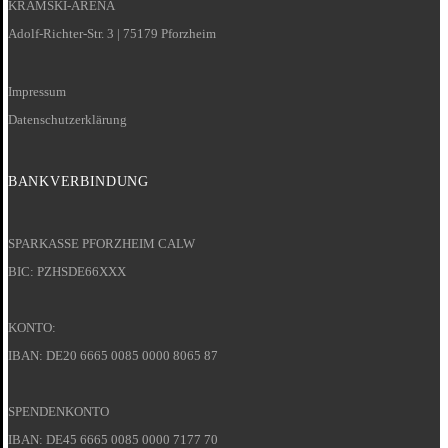
KRAMSKI-ARENA
Adolf-Richter-Str. 3 | 75179 Pforzheim
Impressum
Datenschutzerklärung
BANKVERBINDUNG
SPARKASSE PFORZHEIM CALW
BIC: PZHSDE66XXX
KONTO:
IBAN: DE20 6665 0085 0000 8065 87
SPENDENKONTO
IBAN: DE45 6665 0085 0000 7177 70