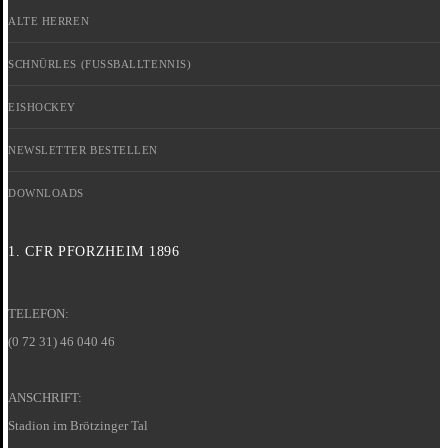
ALTE HERREN
SCHNÜRLES (FUSSBALLTENNIS)
EISHOCKEY
NEWSLETTER BESTELLEN
DOWNLOADS
1. CFR PFORZHEIM 1896
TELEFON:
(0 72 31) 46 040 46
ANSCHRIFT:
Stadion im Brötzinger Tal