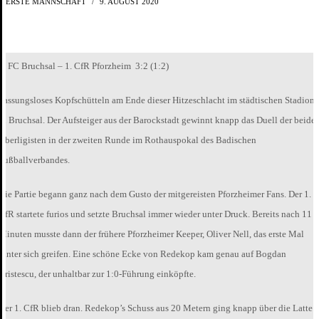
ERSTE MANNSCHAFT
9. AUGUST 2020
1. FC Bruchsal – 1. CfR Pforzheim 3:2 (1:2)
Fassungsloses Kopfschütteln am Ende dieser Hitzeschlacht im städtischen Stadion
in Bruchsal. Der Aufsteiger aus der Barockstadt gewinnt knapp das Duell der beide
Oberligisten in der zweiten Runde im Rothauspokal des Badischen
Fußballverbandes.
Die Partie begann ganz nach dem Gusto der mitgereisten Pforzheimer Fans. Der 1.
CfR startete furios und setzte Bruchsal immer wieder unter Druck. Bereits nach 11
Minuten musste dann der frühere Pforzheimer Keeper, Oliver Nell, das erste Mal
hinter sich greifen. Eine schöne Ecke von Redekop kam genau auf Bogdan
Cristescu, der unhaltbar zur 1:0-Führung einköpfte.
Der 1. CfR blieb dran. Redekop’s Schuss aus 20 Metern ging knapp über die Latte.