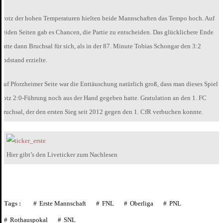
Trotz der hohen Temperaturen hielten beide Mannschaften das Tempo hoch. Auf
beiden Seiten gab es Chancen, die Partie zu entscheiden. Das glücklichere Ende
hatte dann Bruchsal für sich, als in der 87. Minute Tobias Schongar den 3:2
Endstand erzielte.
Auf Pforzheimer Seite war die Enttäuschung natürlich groß, dass man dieses Spiel
trotz 2:0-Führung noch aus der Hand gegeben hatte. Gratulation an den 1. FC
Bruchsal, der den ersten Sieg seit 2012 gegen den 1. CfR verbuchen konnte.
Hier gibt’s den Liveticker zum Nachlesen
Tags :
Erste Mannschaft
FNL
Oberliga
PNL
Rothauspokal
SNL