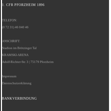
1. CFR PFORZHEIM 1896
TELEFON:
(0 72 31) 46 040 46
ANSCHRIFT:
Stadion im Brötzinger Tal
KRAMSKI-ARENA
Adolf-Richter-Str. 3 | 75179 Pforzheim
Impressum
Datenschutzerklärung
BANKVERBINDUNG