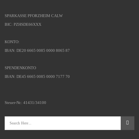
SPARKASSE PFORZHEIM CALW
BIC: PZHSDE66XXX
KONTO:
IBAN: DE20 6665 0085 0000 8065 87
SPENDENKONTO
IBAN: DE45 6665 0085 0000 7177 70
Steuer-Nr.: 41431/34100