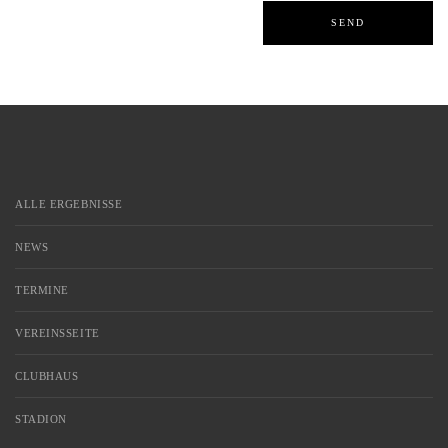
ALLE ERGEBNISSE
NEWS
TERMINE
VEREINSSEITE
CLUBHAUS
STADION