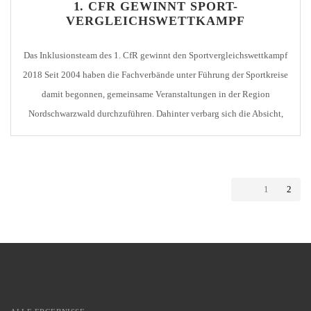
1. CFR GEWINNT SPORT-
VERGLEICHSWETTKAMPF
Das Inklusionsteam des 1. CfR gewinnt den Sportvergleichswettkampf
2018 Seit 2004 haben die Fachverbände unter Führung der Sportkreise
damit begonnen, gemeinsame Veranstaltungen in der Region
Nordschwarzwald durchzuführen. Dahinter verbarg sich die Absicht,
den verbindenden Gedanken des Sports auf die Region zu übertragen.
Denn was auf politischer und teilweise kultureller Ebene funktionierte,
war im Sport nicht […]
1
2