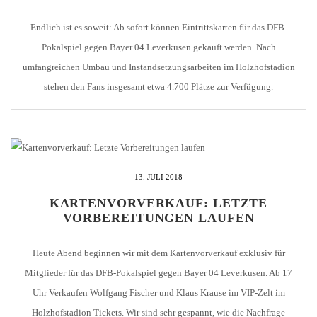
Endlich ist es soweit: Ab sofort können Eintrittskarten für das DFB-
Pokalspiel gegen Bayer 04 Leverkusen gekauft werden. Nach
umfangreichen Umbau und Instandsetzungsarbeiten im Holzhofstadion
stehen den Fans insgesamt etwa 4.700 Plätze zur Verfügung.
Gästekarten werden ausschließlich über die Geschäftsstelle von Bayer
04 Leverkusen angeboten! Folgende Kategorien werden für die
Pforzheimer Fans angeboten: Stehplatz 15,00 EUR […]
13. JULI 2018
KARTENVORVERKAUF: LETZTE
VORBEREITUNGEN LAUFEN
Heute Abend beginnen wir mit dem Kartenvorverkauf exklusiv für
Mitglieder für das DFB-Pokalspiel gegen Bayer 04 Leverkusen. Ab 17
Uhr Verkaufen Wolfgang Fischer und Klaus Krause im VIP-Zelt im
Holzhofstadion Tickets. Wir sind sehr gespannt, wie die Nachfrage