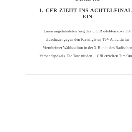
1. CFR ZIEHT INS ACHTELFINA
EIN
Einen ungefährdeten Sieg des 1. CfR erlebten etwa 150
Zuschauer gegen den Kreisligisten TSV Amicitia im
Viernheimer Waldstadion in der 3. Runde des Badische
Verbandspokals. Die Tore für den 1. CfR erzielten Tim O
(19. Minute), Laurin Masurica (30.), Kushtrim Lushtaku
(61.) und Serach von Nordheim (84.). Der 1. CfR trifft nun
Achtelfinale auf […]