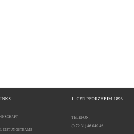
LINKS
1. CFR PFORZHEIM 1896
NNSCHAFT
TELEFON:
(0 72 31) 46 040 46
 LEISTUNGSTEAMS