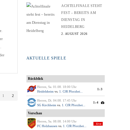
ACHTELFINALE STEHT
T
FEST – BEREITS AM
DIENSTAG IN
HEIDELBERG
e.
2. AUGUST 2026
er
.
der
AKTUELLE SPIELE
t
1
2