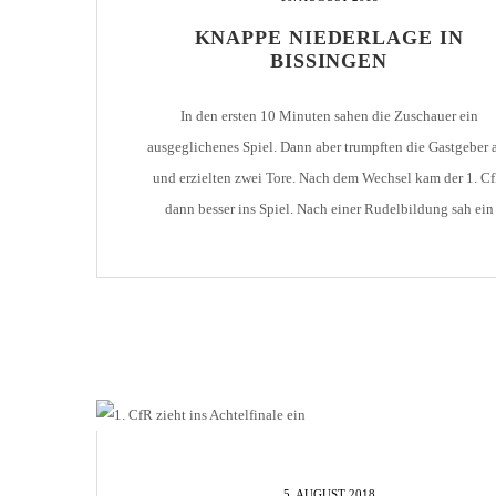
AH-TURNIER
KNAPPE NIEDERLAGE IN
STATISTIK
MITGLIEDSCHAFT
BISSINGEN
SCHIEDSRICHTER
TORSCHÜTZEN
HISTORIE
SCHNÜRLES
In den ersten 10 Minuten sahen die Zuschauer ein
LIGA – SPIELPLAN
1. CFR PFORZHEIM 1
EISHOCKEY
ausgeglichenes Spiel. Dann aber trumpften die Gastgeber 
LIGA – TORSCHÜTZEN
und erzielten zwei Tore. Nach dem Wechsel kam der 1. C
SAISON 2015/2016
LIGA – ZUSCHAUER
dann besser ins Spiel. Nach einer Rudelbildung sah ein
SAISON 2016/2017
LIGA – FAIRNESSTABELLE
Bissinger Spieler die Rote Karte. Pforzheim wurde dann
stärker. Bissingen nur noch mit einzelnen Kontern. Denn
1. FC PFORZHEIM 18
LIGA – WECHSELBÖRSE
Gudzevic erzielte [...]
VFR PFORZHEIM 189
PRESSE / MEDIEN
5. AUGUST 2018