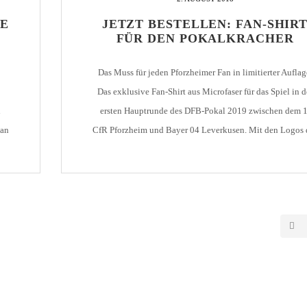
LE
JETZT BESTELLEN: FAN-SHIR
FÜR DEN POKALKRACHER
Das Muss für jeden Pforzheimer Fan in limitierter Auflag
Das exklusive Fan-Shirt aus Microfaser für das Spiel in d
n
ersten Hauptrunde des DFB-Pokal 2019 zwischen dem 1
man
CfR Pforzheim und Bayer 04 Leverkusen. Mit den Logos 
beiden Vereine auf der Vorderseite und dem schemenhaf
 im
dargestellten Holzhof auf der Rückseite. Hochwertiges
Funktionsshirt aus 100% Polyester, […]