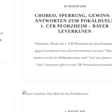
10. AUGUST 2018
HOLZHOF
U10 / E2 (2011)
DOKUMENTE
CHOREO, SPERRUNG, GEWINN: 
CLUBHAUS
U9 / F1 (2012)
VIDEOCLIPS
ANTWORTEN ZUM POKALDUEL
1. CFR PFORZHEIM – BAYER
U8 / F2
896
LEVERKUSEN
auf
U7 / BAMBINI
fR
Pforzheim. Macht der 1. CfR Pforzheim mit dem Pokalspi
gegen Leverkusen trotz aller Investitionen Gewinn? Wa
findet es nicht im Wildparkstadion statt? Und was planen 
is
96
Fans? Antworten gibt es vom CfR-Vorstandsvorsitzende
7
Markus Geiser im Video-Interview. Jetzt mit korrektem L
zum Video... Hier geht's zum Interview
2. AUGUST 2018