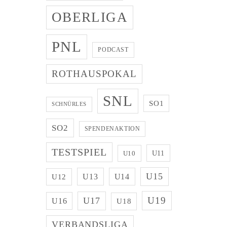
OBERLIGA
PNL
PODCAST
ROTHAUSPOKAL
SNL
SO1
SCHNÜRLES
SO2
SPENDENAKTION
TESTSPIEL
U11
U10
U15
U13
U14
U12
U19
U17
U16
U18
VERBANDSLIGA