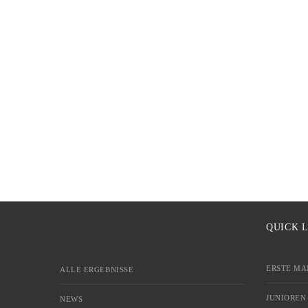
QUICK 
ERSTE MA
ALLE ERGEBNISSE
JUNIOREN
NEWS