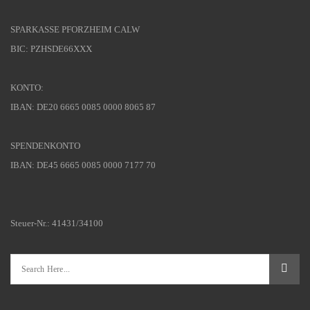
SPARKASSE PFORZHEIM CALW
BIC: PZHSDE66XXX
KONTO:
IBAN: DE20 6665 0085 0000 8065 87
SPENDENKONTO
IBAN: DE45 6665 0085 0000 7177 70
Steuer-Nr.: 41431/34100