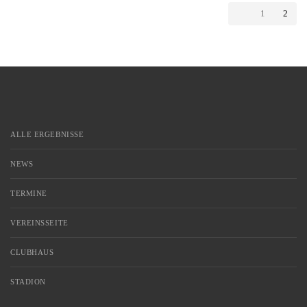
1
2
ALLE ERGEBNISSE
NEWS
TERMINE
VEREINSSEITE
CLUBHAUS
STADION