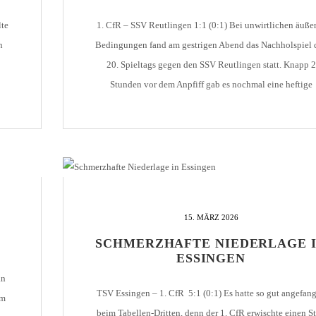
te
1. CfR – SSV Reutlingen 1:1 (0:1) Bei unwirtlichen äuße
n
Bedingungen fand am gestrigen Abend das Nachholspiel 
20. Spieltags gegen den SSV Reutlingen statt. Knapp 2
Stunden vor dem Anpfiff gab es nochmal eine heftige
ch
Dusche aus Regen, Schnee und Graupel, sodass es kurzzei
fraglich erschien, ob überhaupt gespielt werden kann. Ab
rechtzeitig zum […]
15. MÄRZ 2026
SCHMERZHAFTE NIEDERLAGE 
ESSINGEN
an
TSV Essingen – 1. CfR 5:1 (0:1) Es hatte so gut angefan
am
beim Tabellen-Dritten, denn der 1. CfR erwischte einen St