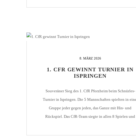
ersten Spiel als Pforzheimer Trainer trifft sein Team also
gleich auf den […]
8. MÄRZ 2026
1. CFR GEWINNT TURNIER IN
ISPRINGEN
Souveräner Sieg des 1. CfR Pforzheim beim Schnürles-
Turnier in Ispringen. Die 5 Mannschaften spielten in ein
Gruppe jeder gegen jeden, das Ganze mit Hin- und
Rückspiel. Das CfR-Team siegte in allen 8 Spielen und
wurde somit klarer Turniersieger, hier die Ergebnisse: 1. 
– Dantelau 20:12 20:18 1. CfR – SPD Kickers 20:9 20:13 