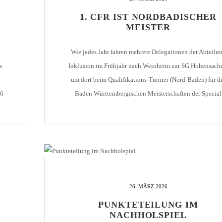
1. CFR IST NORDBADISCHER
HOLZHOF
U10 / E2 (2011)
DOKUMENTE
MEISTER
CLUBHAUS
U9 / F1 (2012)
VIDEOCLIPS
Wie jedes Jahr fahren mehrere Delegationen der Abteilu
U8 / F2
896
s
Inklusion im Frühjahr nach Weinheim zur SG Hohensach
U7 / BAMBINI
um dort beim Qualifikations-Turnier (Nord-Baden) für d
26
Baden Württembergischen Meisterschaften der Special
te
Olympics in der Halle auszutreten. In vier Leistungsklas
n
96
(Kategorie A – D) wird die Nordbadische Meisterschaft
ausgetragen. Am gestrigen Samstag reisten für dieses Jah
7
zwei CfR-Mannschaften an, […]
26. MÄRZ 2026
PUNKTETEILUNG IM
NACHHOLSPIEL