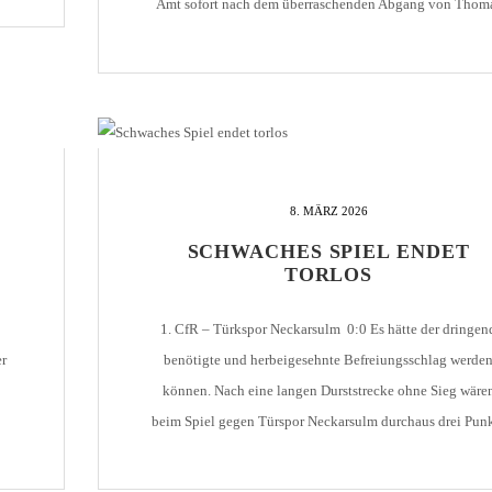
Amt sofort nach dem überraschenden Abgang von Thom
Herbst übernimmt. Deshalb wurde mit Armin Redzepagic 
Trainer für die Zeit bis zum Sommer verpflichtet. Seit d
10. Oktober konnte die […]
8. MÄRZ 2026
SCHWACHES SPIEL ENDET
TORLOS
1. CfR – Türkspor Neckarsulm 0:0 Es hätte der dringen
er
benötigte und herbeigesehnte Befreiungsschlag werde
können. Nach eine langen Durststrecke ohne Sieg wäre
beim Spiel gegen Türspor Neckarsulm durchaus drei Pun
CfR
möglich gewesen. Doch selbst ein Handelfmeter konnt
1.
nicht genutzt werden, weshalb die Partie am Ende torlo