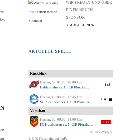
WIR FREUEN UNS ÜBER
EINEN NEUEN
ren
SPONSOR
des
3. AUGUST 2026
tig
AKTUELLE SPIELE
er
IN
gen
art