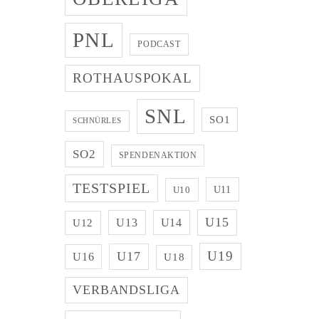
PNL
PODCAST
ROTHAUSPOKAL
SNL
SO1
SCHNÜRLES
SO2
SPENDENAKTION
TESTSPIEL
U11
U10
U15
U13
U14
U12
U19
U17
U16
U18
VERBANDSLIGA