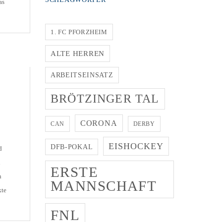
as
ein
em
1. FC PFORZHEIM
ALTE HERREN
ARBEITSEINSATZ
BRÖTZINGER TAL
CORONA
CAN
DERBY
EISHOCKEY
DFB-POKAL
d
n
ERSTE
n
MANNSCHAFT
kte
e
FNL
s