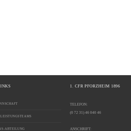
LINKS
1. CFR PFORZHEIM 1896
NNSCHAFT
TELEFON:
(0 72 31) 46 040 46
 LEISTUNGSTEAMS
ANSCHRIFT:
NS-ABTEILUNG