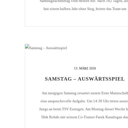
Samstagnachmittag vom Herzen fiel. Nach 162 Tagen, al
fast einem halben Jahr ohne Sieg, feierte das Team um
Kapitän Denis Gudzevic endlich wieder einen Oberliga-
Sieg. Dass dieser 3er ausgerechnet beim Drittplatzierten
erzielt wird, dem SV Oberachern, […]
13. MÄRZ 2026
SAMSTAG – AUSWÄRTSSPIEL
Am morgigen Samstag erwartet unsere Erste Mannschaf
eine anspruchsvolle Aufgabe. Um 14:30 Uhr treten unser
Jungs an beim TSV Essingen. Am Montag dieser Woche h
Dirk Rohde mit seinem Co-Trainer Faruk Karadogan da
Kommando auf der Bank des 1. CfR übernommen. In sein