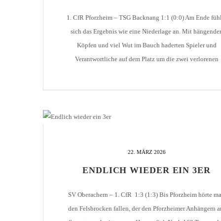
1. CfR Pforzheim – TSG Backnang 1:1 (0:0) Am Ende fühl
sich das Ergebnis wie eine Niederlage an. Mit hängende
Köpfen und viel Wut im Bauch haderten Spieler und
Verantwortliche auf dem Platz um die zwei verlorenen
Punkte, denn die Gäste aus Backnang entführten glückli
einen Punkt aus der Goldstadt. Auch CfR-Trainer Dirk
Rohde war […]
22. MÄRZ 2026
ENDLICH WIEDER EIN 3ER
SV Oberachern – 1. CfR 1:3 (1:3) Bis Pforzheim hörte m
den Felsbrocken fallen, der den Pforzheimer Anhängern 