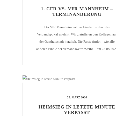
AH-TURNIER
1. CFR VS. VFR MANNHEIM –
STATISTIK
MITGLIEDSCHAFT
TERMINÄNDERUNG
SCHIEDSRICHTER
TORSCHÜTZEN
HISTORIE
SCHNÜRLES
Der VfR Mannheim hat das Finale um den bfv-
LIGA – SPIELPLAN
1. CFR PFORZHEIM 1
EISHOCKEY
Verbandspokal erreicht. Wir gratulieren den Kollegen au
LIGA – TORSCHÜTZEN
der Quadratestadt herzlich. Die Partie findet – wie alle
SAISON 2015/2016
LIGA – ZUSCHAUER
anderen Finale der Verbandswettbewerbe – am 23.05.20
SAISON 2016/2017
LIGA – FAIRNESSTABELLE
statt. Aus diesem Grund wurde das für diesen Tag geplan
letzte Heimspiel der Saison neu terminiert. Es findet nu
1. FC PFORZHEIM 18
LIGA – WECHSELBÖRSE
statt am Mittwoch, 13.05.2026 um […]
VFR PFORZHEIM 189
PRESSE / MEDIEN
29. MÄRZ 2026
HEIMSIEG IN LETZTE MINUTE
VERPASST