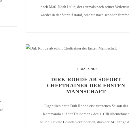
so
nach Maß. Noah Lulic, der erstmals nach seiner Verletzu
wieder in der Startelf stand, brachte nach schöner Vorarbe
von Tim Schwaiger sein Team in Führung. Im weiteren
Verlauf verflachte die Partie weitestgehend. Insbesondere 
[…]
10. MÄRZ 2026
DIRK ROHDE AB SOFORT
CHEFTRAINER DER ERSTEN
MANNSCHAFT
t
e
Eigentlich hätte Dirk Rohde erst zur neuen Saison das
at
Kommando auf der Trainerbank des 1. CfR übernehme
s
sollen. Private Gründe verhinderten, dass der 34-jährige 
em