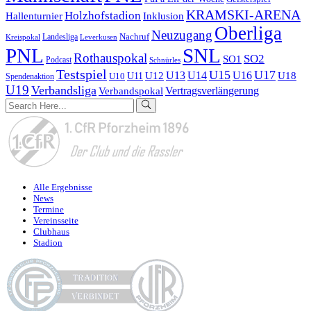
KRAMSKI-ARENA
Holzhofstadion
Hallenturnier
Inklusion
Oberliga
Neuzugang
Nachruf
Landesliga
Kreispokal
Leverkusen
PNL
SNL
Rothauspokal
SO2
SO1
Podcast
Schnürles
Testspiel
U15
U17
U13
U14
U16
U11
U12
U18
U10
Spendenaktion
U19
Verbandsliga
Verbandspokal
Vertragsverlängerung
Alle Ergebnisse
News
Termine
Vereinsseite
Clubhaus
Stadion