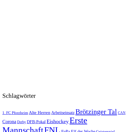
Schlagwörter
Brötzinger Tal
Alte Herren
1. FC Pforzheim
Arbeitseinsatz
CAN
Erste
Eishockey
Corona
DFB-Pokal
Derby
FNL
Mannschaft
FuPa Elf der Woche
Geisterspiel