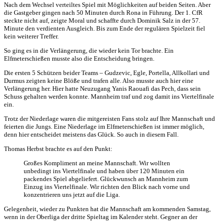
Nach dem Wechsel verteiltes Spiel mit Möglichkeiten auf beiden Seiten. Aber
die Gastgeber gingen nach 50 Minuten durch Rona in Führung. Der 1. CfR
steckte nicht auf, zeigte Moral und schaffte durch Dominik Salz in der 57.
Minute den verdienten Ausgleich. Bis zum Ende der regulären Spielzeit fiel
kein weiterer Treffer.
So ging es in die Verlängerung, die wieder kein Tor brachte. Ein
Elfmeterschießen musste also die Entscheidung bringen.
Die ersten 5 Schützen beider Teams – Gudzevic, Egle, Portella, Allkollari und
Durmus zeigten keine Blöße und trafen alle. Also musste auch hier eine
Verlängerung her. Hier hatte Neuzugang Yanis Raouafi das Pech, dass sein
Schuss gehalten werden konnte. Mannheim traf und zog damit ins Viertelfinale
ein.
Trotz der Niederlage waren die mitgereisten Fans stolz auf Ihre Mannschaft und
feierten die Jungs. Eine Niederlage im Elfmeterschießen ist immer möglich,
denn hier entscheidet meistens das Glück. So auch in diesem Fall.
Thomas Herbst brachte es auf den Punkt:
Großes Kompliment an meine Mannschaft. Wir wollten
unbedingt ins Viertelfinale und haben über 120 Minuten ein
packendes Spiel abgeliefert. Glückwunsch an Mannheim zum
Einzug ins Viertelfinale. Wir richten den Blick nach vorne und
konzentrieren uns jetzt auf die Liga.
Gelegenheit, wieder zu Punkten hat die Mannschaft am kommenden Samstag,
wenn in der Oberliga der dritte Spieltag im Kalender steht. Gegner an der