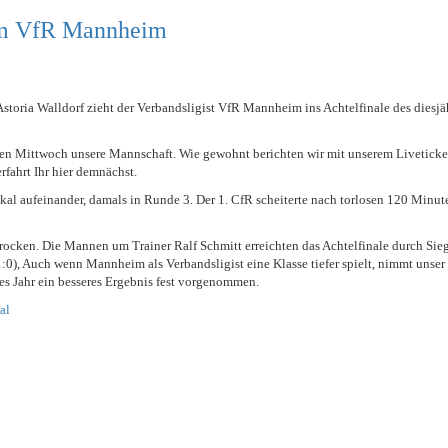
HOLZHOF
U10 / E2 (2011)
DOKUMENTE
896
eim VfR Mannheim
CLUBHAUS
U9 / F1 (2012)
VIDEOCLIPS
97
U8 / F2
1896
U7 / BAMBINI
Astoria Walldorf zieht der Verbandsligist VfR Mannheim ins Achtelfinale des diesjä
896
en Mittwoch unsere Mannschaft. Wie gewohnt berichten wir mit unserem Liveticke
rfahrt Ihr hier demnächst.
97
al aufeinander, damals in Runde 3. Der 1. CfR scheiterte nach torlosen 120 Minut
rocken. Die Mannen um Trainer Ralf Schmitt erreichten das Achtelfinale durch Sie
1:0), Auch wenn Mannheim als Verbandsligist eine Klasse tiefer spielt, nimmt unser
ses Jahr ein besseres Ergebnis fest vorgenommen.
al