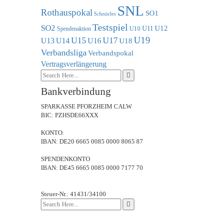
SNL
Rothauspokal
SO1
Schnürles
Testspiel
SO2
U11
U12
U10
Spendenaktion
U19
U15
U17
U13
U14
U16
U18
Verbandsliga
Verbandspokal
Vertragsverlängerung
Bankverbindung
SPARKASSE PFORZHEIM CALW
BIC: PZHSDE66XXX
KONTO:
IBAN: DE20 6665 0085 0000 8065 87
SPENDENKONTO
IBAN: DE45 6665 0085 0000 7177 70
Steuer-Nr.: 41431/34100