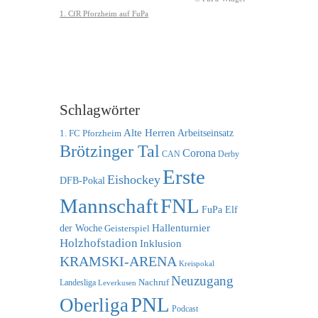
Schlagwörter
Alte Herren
1. FC Pforzheim
Arbeitseinsatz
Brötzinger Tal
Corona
CAN
Derby
Erste
Eishockey
DFB-Pokal
FNL
Mannschaft
FuPa Elf
der Woche
Hallenturnier
Geisterspiel
Holzhofstadion
Inklusion
KRAMSKI-ARENA
Kreispokal
Neuzugang
Nachruf
Landesliga
Leverkusen
PNL
Oberliga
Podcast