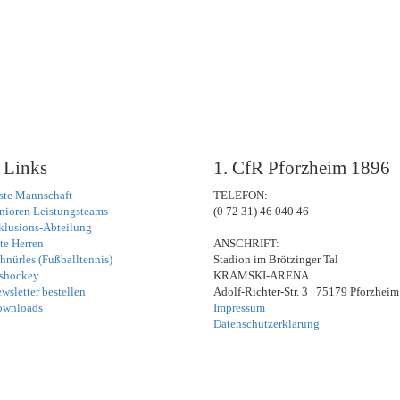
 Links
1. CfR Pforzheim 1896
ste Mannschaft
TELEFON:
nioren Leistungsteams
(0 72 31) 46 040 46
klusions-Abteilung
te Herren
ANSCHRIFT:
hnürles (Fußballtennis)
Stadion im Brötzinger Tal
shockey
KRAMSKI-ARENA
wsletter bestellen
Adolf-Richter-Str. 3 | 75179 Pforzheim
ownloads
Impressum
Datenschutzerklärung