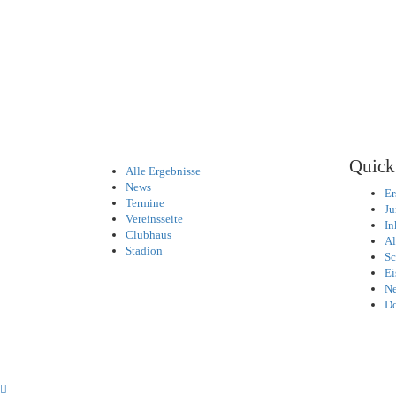
Quick
Alle Ergebnisse
News
Er
Termine
Ju
Vereinsseite
In
Clubhaus
Al
Stadion
Sc
Ei
Ne
D