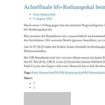
STATISTIK
SCHIEDSRICHTER
MITGLIEDSCHAFT
LIGA – FAIRNESSTABELLE
1. FC PFORZHEIM 1
Achtelfinale bfv-Rothauspokal b
TORSCHÜTZEN
SCHNÜRLES
HISTORIE
LIGA – WECHSELBÖRSE
VFR PFORZHEIM 18
Erste Mannschaft
LIGA – SPIELPLAN
EISHOCKEY
PRESSE / MEDIEN
1. CFR PFORZHEIM 
9. August 2021
LIGA – TORSCHÜTZEN
SAISON 2015/2016
Durch einen 1:0-Sieg gegen den favorisierten Regionalligisten 
LIGA – ZUSCHAUER
SAISON 2016/2017
bfv-Rothauspokal ein.
LIGA – FAIRNESSTABELLE
1. FC PFORZHEIM 1
Hier erwarten die Kurpfälzern nun voraussichtlich am kommend
des Geschehens. Alle weiteren Details (genaue Anstoßzeit, etc.) e
LIGA – WECHSELBÖRSE
VFR PFORZHEIM 18
PRESSE / MEDIEN
Am 31.07.2019 trafen die beiden Teams ebenfalls im Rothauspok
Elfmeterschießen.
Der VfR Mannheim wird wie vor zwei Jahren erneut ein harter B
den FC Rot (8:0), VfB St. Leon (3:0) und den Astoria Walldorf (
Fatih Ceylan den Gegner sehr ernst. Dennoch hat er sich für die
Tags :
Erste Mannschaft
FNL
PNL
Rothauspokal
SNL
Verbandspok
Share: