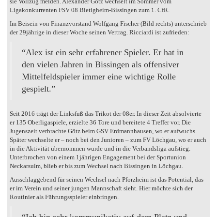
sie Vollzug melden. Alexander Götz wechselt im Sommer vom
Ligakonkurrenten FSV 08 Bietigheim-Bissingen zum 1. CfR.
Im Beisein von Finanzvorstand Wolfgang Fischer (Bild rechts) unterschrieb
der 29jährige in dieser Woche seinen Vertrag. Ricciardi ist zufrieden:
“Alex ist ein sehr erfahrener Spieler. Er hat in
den vielen Jahren in Bissingen als offensiver
Mittelfeldspieler immer eine wichtige Rolle
gespielt.”
Seit 2016 trägt der Linksfuß das Trikot der 08er. In dieser Zeit absolvierte
er 135 Oberligaspiele, erzielte 36 Tore und bereitete 4 Treffer vor. Die
Jugenszeit verbrachte Götz beim GSV Erdmannhausen, wo er aufwuchs.
Später wechselte er – noch bei den Junioren – zum FV Löchgau, wo er auch
in die Aktivität übernommen wurde und in die Verbandsliga aufstieg.
Unterbrochen von einem 1jährigen Engagement bei der Sportunion
Neckarsulm, blieb er bis zum Wechsel nach Bissingen in Löchgau.
Ausschlaggebend für seinen Wechsel nach Pforzheim ist das Potential, das
er im Verein und seiner jungen Mannschaft sieht. Hier möchte sich der
Routinier als Führungsspieler einbringen.