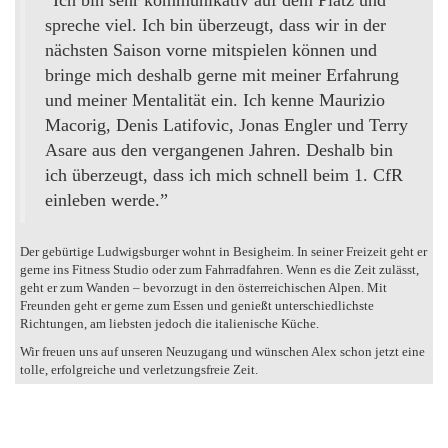
“Ich bin sehr kommunikativ auf dem Platz und
spreche viel. Ich bin überzeugt, dass wir in der
nächsten Saison vorne mitspielen können und
bringe mich deshalb gerne mit meiner Erfahrung
und meiner Mentalität ein. Ich kenne Maurizio
Macorig, Denis Latifovic, Jonas Engler und Terry
Asare aus den vergangenen Jahren. Deshalb bin
ich überzeugt, dass ich mich schnell beim 1. CfR
einleben werde.”
Der gebürtige Ludwigsburger wohnt in Besigheim. In seiner Freizeit geht er
gerne ins Fitness Studio oder zum Fahrradfahren. Wenn es die Zeit zulässt,
geht er zum Wanden – bevorzugt in den österreichischen Alpen. Mit
Freunden geht er gerne zum Essen und genießt unterschiedlichste
Richtungen, am liebsten jedoch die italienische Küche.
Wir freuen uns auf unseren Neuzugang und wünschen Alex schon jetzt eine
tolle, erfolgreiche und verletzungsfreie Zeit.