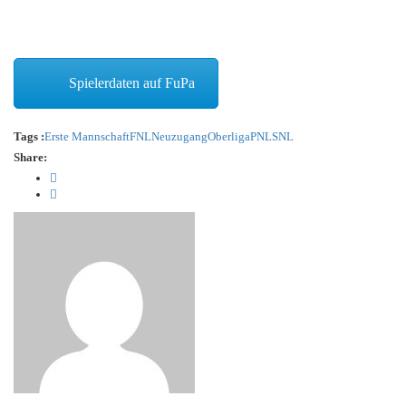
Spielerdaten auf FuPa
Tags :
Erste Mannschaft
FNL
Neuzugang
Oberliga
PNL
SNL
Share: