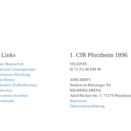
 Links
1. CfR Pforzheim 1896
ste Mannschaft
TELEFON:
nioren Leistungsteams
(0 72 31) 46 040 46
klusions-Abteilung
te Herren
ANSCHRIFT:
hnürles (Fußballtennis)
Stadion im Brötzinger Tal
shockey
KRAMSKI-ARENA
wsletter bestellen
Adolf-Richter-Str. 3 | 75179 Pforzheim
ownloads
Impressum
Datenschutzerklärung