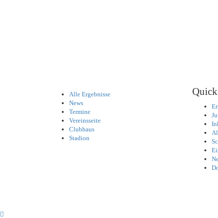
Quick
Alle Ergebnisse
News
Er
Termine
Ju
Vereinsseite
In
Clubhaus
Al
Stadion
Sc
Ei
Ne
D