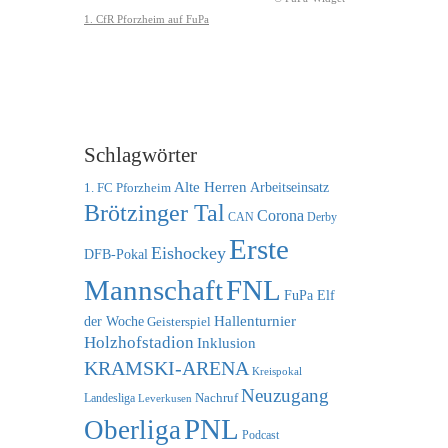
Schlagwörter
Alte Herren
1. FC Pforzheim
Arbeitseinsatz
Brötzinger Tal
Corona
CAN
Derby
Erste
Eishockey
DFB-Pokal
FNL
Mannschaft
FuPa Elf
der Woche
Hallenturnier
Geisterspiel
Holzhofstadion
Inklusion
KRAMSKI-ARENA
Kreispokal
Neuzugang
Nachruf
Landesliga
Leverkusen
PNL
Oberliga
Podcast