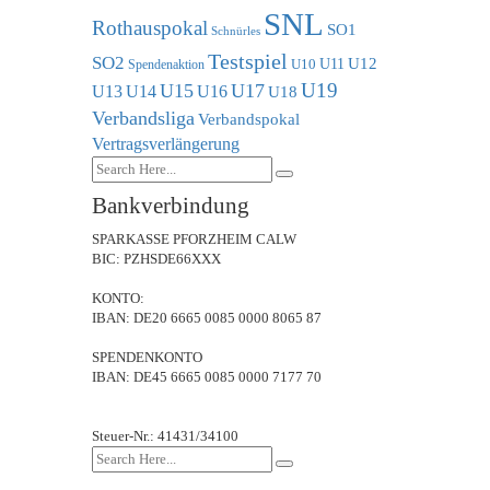
SNL
Rothauspokal
SO1
Schnürles
Testspiel
SO2
U11
U12
U10
Spendenaktion
U19
U15
U17
U13
U14
U16
U18
Verbandsliga
Verbandspokal
Vertragsverlängerung
Bankverbindung
SPARKASSE PFORZHEIM CALW
BIC: PZHSDE66XXX
KONTO:
IBAN: DE20 6665 0085 0000 8065 87
SPENDENKONTO
IBAN: DE45 6665 0085 0000 7177 70
Steuer-Nr.: 41431/34100