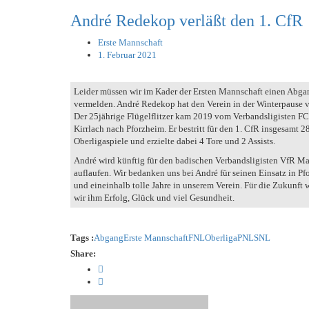
STATISTIK
SCHIEDSRICHTER
MITGLIEDSCHAFT
LIGA – FAIRNESSTABELLE
1. FC PFORZHEIM 1
André Redekop verläßt den 1. CfR
TORSCHÜTZEN
SCHNÜRLES
HISTORIE
LIGA – WECHSELBÖRSE
VFR PFORZHEIM 18
Erste Mannschaft
LIGA – SPIELPLAN
EISHOCKEY
PRESSE / MEDIEN
1. CFR PFORZHEIM 
1. Februar 2021
LIGA – TORSCHÜTZEN
SAISON 2015/2016
LIGA – ZUSCHAUER
SAISON 2016/2017
Leider müssen wir im Kader der Ersten Mannschaft einen Abga
LIGA – FAIRNESSTABELLE
1. FC PFORZHEIM 1
vermelden. André Redekop hat den Verein in der Winterpause v
Der 25jährige Flügelflitzer kam 2019 vom Verbandsligisten F
LIGA – WECHSELBÖRSE
VFR PFORZHEIM 18
Kirrlach nach Pforzheim. Er bestritt für den 1. CfR insgesamt 2
PRESSE / MEDIEN
Oberligaspiele und erzielte dabei 4 Tore und 2 Assists.
André wird künftig für den badischen Verbandsligisten VfR 
auflaufen. Wir bedanken uns bei André für seinen Einsatz in P
und eineinhalb tolle Jahre in unserem Verein. Für die Zukunft
wir ihm Erfolg, Glück und viel Gesundheit.
Tags :
Abgang
Erste Mannschaft
FNL
Oberliga
PNL
SNL
Share: