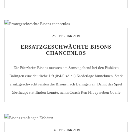
Einschussmöglichkeiten. Die Gäste aus Balingen kamen in der siebten
Minute zu ihrer ersten nennenswerten Chance, doch Tobias […]
25. FEBRUAR 2019
ERSATZGESCHWÄCHTE BISONS
CHANCENLOS
Die Pforzheim Bisons mussten am Samstagabend bei den Eisbären
Balingen eine deutliche 1:9 (0:4/0:4/1:1)-Niederlage hinnehmen. Stark
ersatzgeschwächt reisten die Bisons nach Balingen an. Damit das Spiel
überhaupt stattfinden konnte, nahm Coach Ken Filbey neben Goalie
Tom Bernecker, der auch zu Beginn das Tor der Bisons hütete, Dominik
Sellnow und Dominik Wöhrle aus der eigen U17 […]
14. FEBRUAR 2019