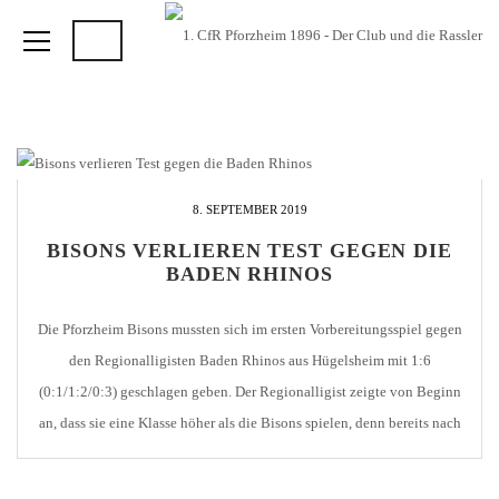
8. SEPTEMBER 2019
BISONS VERLIEREN TEST GEGEN DIE
BADEN RHINOS
Die Pforzheim Bisons mussten sich im ersten Vorbereitungsspiel gegen
den Regionalligisten Baden Rhinos aus Hügelsheim mit 1:6
(0:1/1:2/0:3) geschlagen geben. Der Regionalligist zeigte von Beginn
an, dass sie eine Klasse höher als die Bisons spielen, denn bereits nach
65 Sekunden gingen die Hügelsheimer durch Deniz Friedberger mit 1:0
in Führung. Nach einem Scheibenverlust stand Justus […]