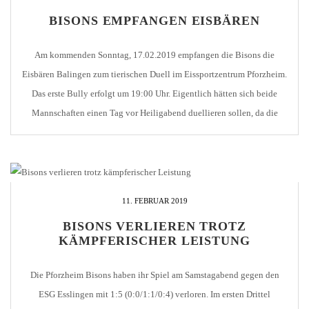
BISONS EMPFANGEN EISBÄREN
Am kommenden Sonntag, 17.02.2019 empfangen die Bisons die
Eisbären Balingen zum tierischen Duell im Eissportzentrum Pforzheim.
Das erste Bully erfolgt um 19:00 Uhr. Eigentlich hätten sich beide
Mannschaften einen Tag vor Heiligabend duellieren sollen, da die
Gäste aus Balingen krankheitsbedingt absagen mussten, wird das Spiel
nun nachgeholt. Beim ersten Aufeinandertreffen vor genau drei
Monaten erlebten […]
11. FEBRUAR 2019
BISONS VERLIEREN TROTZ
KÄMPFERISCHER LEISTUNG
Die Pforzheim Bisons haben ihr Spiel am Samstagabend gegen den
ESG Esslingen mit 1:5 (0:0/1:1/0:4) verloren. Im ersten Drittel