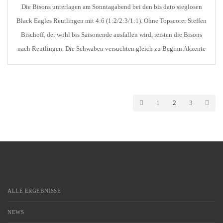
Die Bisons unterlagen am Sonntagabend bei den bis dato sieglosen
Black Eagles Reutlingen mit 4:6 (1:2/2:3/1:1). Ohne Topscorer Steffen
Bischoff, der wohl bis Saisonende ausfallen wird, reisten die Bisons
nach Reutlingen. Die Schwaben versuchten gleich zu Beginn Akzente
in der Offensive zu setzen. Allerdings konnte Klaus Graefe im Kasten
der Bisons den frühen Rückstand verhindern. […]
1
2
3
ALLE ERGEBNISSE
NEWS