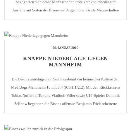
begegneten sich beide Mannschaften trotz krankheitsbedingter
Ausfälle auf Seiten der Bisons auf Augenhöhe. Beide Mannschaften
erspielten sich gute Torchancen, doch nach 20 Minuten ging es torlos
in die Kabinen. Die Bisons wurden im Mittelabschnitt stärker,
Esslingen […]
29. JANUAR 2019
KNAPPE NIEDERLAGE GEGEN
MANNHEIM
Die Bisons unterlagen am Sonntagabend vor heimischer Kulisse den
Mad Dogs Mannheim 1b mit 3:4 (0:1/1:1/2:2). Mit den Rückkehrern
Tobias Nuffer im Tor und Vladimir Viller sowie U17-Spieler Dominik
Sellnow begannen die Bisons offensiv. Benjamin Frick scheiterte
bereits nach einer Minute am Gästegoalie. Die Gäste kamen in
Überzahl zu ihren ersten Möglichkeiten. Doch bei gleicher […]