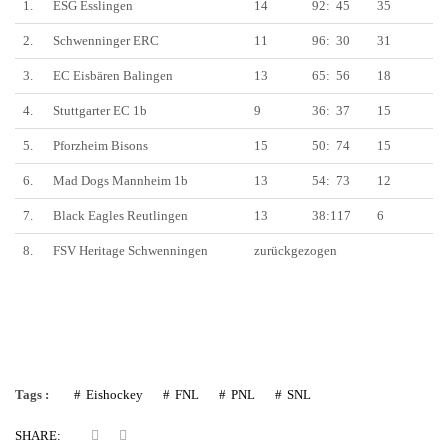
1
.
ESG Esslingen
1
4
92
:
45
3
5
2
.
Schwenninger ERC
1
1
96
:
30
31
3
.
EC Eisbären Balingen
1
3
65
:
5
6
1
8
4
.
Stuttgarter EC
1b
9
36
:
3
7
15
5
.
Pforzheim Bisons
1
5
50
:
74
15
6
.
Mad Dogs Mannheim 1b
1
3
5
4
:
73
12
7
.
Black Eagles Reutlingen
1
3
3
8
:
1
17
6
8.
FSV Heritage Schwenningen
z
urückgezogen
Tags :
Eishockey
FNL
PNL
SNL
SHARE: