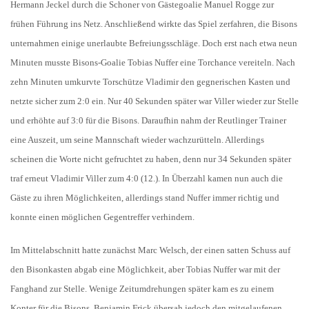
Hermann Jeckel durch die Schoner von Gästegoalie Manuel Rogge zur
frühen Führung ins Netz. Anschließend wirkte das Spiel zerfahren, die Bisons
unternahmen einige unerlaubte Befreiungsschläge. Doch erst nach etwa neun
Minuten musste Bisons-Goalie Tobias Nuffer eine Torchance vereiteln.
N
ach
zehn Minuten umkurvte Torschütze Vladimir den gegnerischen Kasten und
netzte sicher
zum 2:0
ein. Nur 40 Sekunden später war Viller wieder zur Stelle
und erhöhte auf 3:0 für die Bisons. Daraufhin nahm der Reutlinger Trainer
eine Auszeit, um seine Mannschaft wieder wachzurütteln. Allerdings
scheinen die Worte nicht gefruchtet zu haben, denn nur 34 Sekunden später
traf erneut Vladimir Viller zum 4:0 (12.). In Überzahl kamen nun auch die
Gäste zu ihren Möglichkeiten, allerdings stand Nuffer immer richtig und
konnte einen möglichen Gegentreffer verhindern.
Im Mittelabschnitt hatte zunächst Marc Welsch, der einen satten Schuss auf
den Bisonkasten abgab eine Möglichkeit, aber Tobias Nuffer war mit der
Fanghand zur Stelle.
Wenige Zeitumdrehungen später kam es zu einem
Konter für die Bisons, Benjamin Frick übersah jedoch den mitgelaufenen