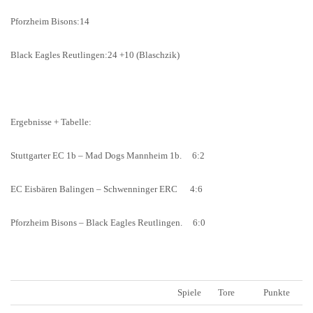
Pforzheim Bisons:
14
Black Eagles Reutlingen
:
24 +10 (Blaschzik)
Ergebnisse + Tabelle:
Stuttgarter EC 1b – Mad Dogs Mannheim 1b.
6:2
EC Eisbären Balingen
–
Schwenninger ERC
​
4
:
6
Pforzheim Bisons
–
Black Eagles Reutlingen.
6
:
0
Spiele
Tore
Punkte