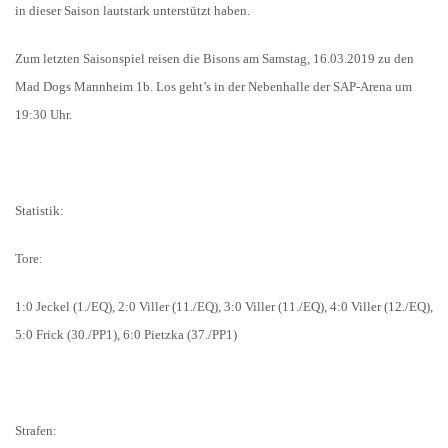
in dieser Saison lautstark unterstützt haben.
Zum letzten Saisonspiel reisen die Bisons am Samstag, 16.03.2019 zu den
Mad Dogs Mannheim 1b. Los geht’s in der Nebenhalle der SAP-Arena um
19:30 Uhr.
Statistik:
Tore:
1
:
0
Jeckel
(
1
./
EQ
),
2
:
0
Viller
(
11
.
/
EQ
),
3
:
0
Viller
(
11
./
EQ
)
,
4
:
0
Viller
(
12
./
EQ
)
,
5:0
Frick
(
30
./
PP1
),
6
:
0
Pietzka
(
3
7
./
PP1
)
Strafen: