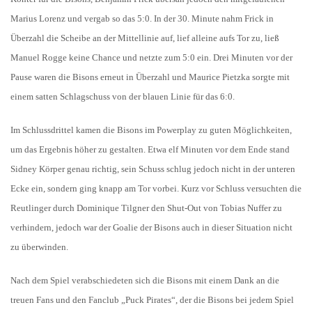
Marius Lorenz und vergab so das 5:0. In der 30. Minute nahm Frick in
Überzahl die Scheibe an der Mittellinie auf, lief alleine aufs Tor zu, ließ
Manuel Rogge keine Chance und netzte zum 5:0 ein. Drei Minuten vor der
Pause waren die Bisons erneut in Überzahl und Maurice Pietzka sorgte mit
einem satten Schlagschuss von der blauen Linie für das 6:0.
Im Schlussdrittel kamen die Bisons im Powerplay zu guten Möglichkeiten,
um das Ergebnis höher zu gestalten. Etwa elf Minuten vor dem Ende stand
Sidney Körper genau richtig, sein Schuss schlug jedoch nicht in der unteren
Ecke ein, sondern ging knapp am Tor vorbei.
Kurz vor Schluss versuchten die
Reutlinger durch Dominique Tilgner den Shut-Out von Tobias Nuffer zu
verhindern, jedoch war der Goalie der Bisons auch in dieser Situation nicht
zu überwinden.
Nach dem Spiel verabschiedeten sich die Bisons mit einem Dank an die
treuen Fans und den Fanclub „Puck Pirates“, der die Bisons bei jedem Spiel