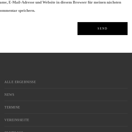
ame, E-Mail-Adresse und Website in diesem Browser für meinen nächsten
ommentar speichern.
ALLE ERGEBNISSE
NEWS
TERMINE
VEREINSSEITE