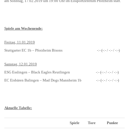
am Sonntag, 17.02.2019 um 19:00 Uhr im Eissportzentrum Pforzheim statt.
Spiele am Wochenende:
Freitag, 11.01.2019
Stuttgarter EC 1b – Pforzheim Bisons -:- (-:- / -:- / -:-)
Samstag, 12.01.2019
ESG Esslingen – Black Eagles Reutlingen -:- (-:- / -:- / -:-)
EC Eisbären Balingen – Mad Dogs Mannheim 1b -:- (-:- / -:- / -:-)
Aktuelle Tabelle:
Spiele
Tore
Punkte