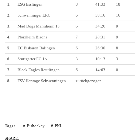
1.
ESG Esslingen
8
41:33
18
2.
Schwenninger ERC
6
58:16
16
3.
Mad Dogs Mannheim 1b
6
34:26
9
4.
Pforzheim Bisons
7
28:31
9
5.
EC Eisbären Balingen
6
26:30
8
6.
Stuttgarter EC 1b
3
10:13
3
7.
Black Eagles Reutlingen
6
14:63
0
8.
FSV Heritage Schwenningen
zurückgezogen
Tags :
Eishockey
PNL
SHARE: