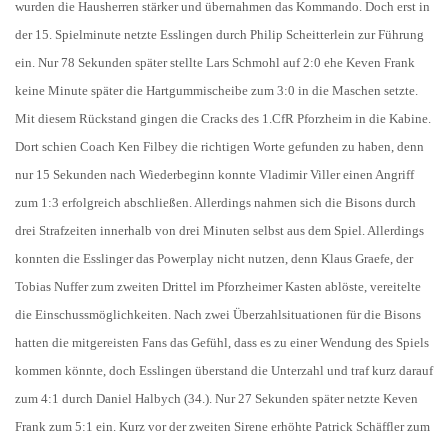
wurden die Hausherren stärker und übernahmen das Kommando. Doch erst in
der 15. Spielminute netzte Esslingen durch Philip Scheitterlein zur Führung
ein. Nur 78 Sekunden später stellte Lars Schmohl auf 2:0 ehe Keven Frank
keine Minute später die Hartgummischeibe zum 3:0 in die Maschen setzte.
Mit diesem Rückstand gingen die Cracks des 1.CfR Pforzheim in die Kabine.
Dort schien Coach Ken Filbey die richtigen Worte gefunden zu haben, denn
nur 15 Sekunden nach Wiederbeginn konnte Vladimir Viller einen Angriff
zum 1:3 erfolgreich abschließen. Allerdings nahmen sich die Bisons durch
drei Strafzeiten innerhalb von drei Minuten selbst aus dem Spiel. Allerdings
konnten die Esslinger das Powerplay nicht nutzen, denn Klaus Graefe, der
Tobias Nuffer zum zweiten Drittel im Pforzheimer Kasten ablöste, vereitelte
die Einschussmöglichkeiten. Nach zwei Überzahlsituationen für die Bisons
hatten die mitgereisten Fans das Gefühl, dass es zu einer Wendung des Spiels
kommen könnte, doch Esslingen überstand die Unterzahl und traf kurz darauf
zum 4:1 durch Daniel Halbych (34.). Nur 27 Sekunden später netzte Keven
Frank zum 5:1 ein. Kurz vor der zweiten Sirene erhöhte Patrick Schäffler zum