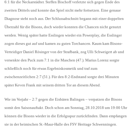
6:1 für die Neckarstädter. Steffen Bischoff verletzte sich gegen Ende des
zweiten Drittels und konnte das Spiel nicht mehr fortsetzen. Eine genaue
Diagnose steht noch aus. Der Schlussabschnitt begann mit einer doppelten
Überzahl für die Bisons, doch wieder konnten die Chancen nicht genutzt
werden. Wenig später hatte Esslingen wieder ein Powerplay, die Esslinger
zogen dieses gut auf und kamen zu guten Torchancen. Kaum kam Bisons-
Verteidiger Daniel Rösinger von der Strafbank, zog Ulli Schweigert ab und
versenkte den Puck zum 7:1 in die Maschen (47.). Marius Lorenz sorgte
schließlich noch für etwas Ergebniskosmetik und traf zum
zwischenzeitlichen 2:7 (51.). Für den 8:2-Endstand sorgte drei Minuten
später Keven Frank mit seinem dritten Tor an diesem Abend.
Wie im Vorjahr – 2:7 gegen die Eisbären Balingen – verpatzen die Bisons
somit den Saisonauftakt. Doch schon am Sonntag, 28.10.2018 um 19:00 Uhr
können die Bisons wieder in die Erfolgsspur zurückfinden. Dann empfangen
sie in der heimischen St.-Maur-Halle des FSV Heritage Schwenningen.