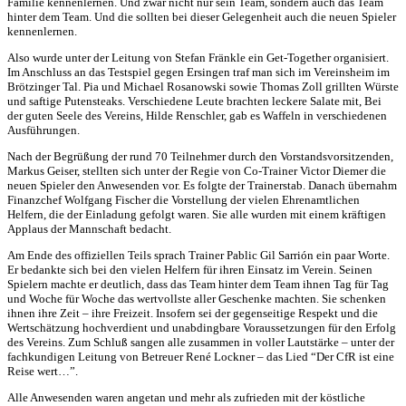
Familie kennenlernen. Und zwar nicht nur sein Team, sondern auch das Team
hinter dem Team. Und die sollten bei dieser Gelegenheit auch die neuen Spieler
kennenlernen.
Also wurde unter der Leitung von Stefan Fränkle ein Get-Together organisiert.
Im Anschluss an das Testspiel gegen Ersingen traf man sich im Vereinsheim im
Brötzinger Tal. Pia und Michael Rosanowski sowie Thomas Zoll grillten Würste
und saftige Putensteaks. Verschiedene Leute brachten leckere Salate mit, Bei
der guten Seele des Vereins, Hilde Renschler, gab es Waffeln in verschiedenen
Ausführungen.
Nach der Begrüßung der rund 70 Teilnehmer durch den Vorstandsvorsitzenden,
Markus Geiser, stellten sich unter der Regie von Co-Trainer Victor Diemer die
neuen Spieler den Anwesenden vor. Es folgte der Trainerstab. Danach übernahm
Finanzchef Wolfgang Fischer die Vorstellung der vielen Ehrenamtlichen
Helfern, die der Einladung gefolgt waren. Sie alle wurden mit einem kräftigen
Applaus der Mannschaft bedacht.
Am Ende des offiziellen Teils sprach Trainer Pablic Gil Sarrión ein paar Worte.
Er bedankte sich bei den vielen Helfern für ihren Einsatz im Verein. Seinen
Spielern machte er deutlich, dass das Team hinter dem Team ihnen Tag für Tag
und Woche für Woche das wertvollste aller Geschenke machten. Sie schenken
ihnen ihre Zeit – ihre Freizeit. Insofern sei der gegenseitige Respekt und die
Wertschätzung hochverdient und unabdingbare Voraussetzungen für den Erfolg
des Vereins. Zum Schluß sangen alle zusammen in voller Lautstärke – unter der
fachkundigen Leitung von Betreuer René Lockner – das Lied “Der CfR ist eine
Reise wert…”.
Alle Anwesenden waren angetan und mehr als zufrieden mit der köstliche