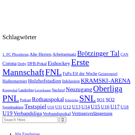
Schlagwörter
Brötzinger Tal
Alte Herren
1. FC Pforzheim
Arbeitseinsatz
CAN
Erste
Eishockey
Corona
DFB-Pokal
Derby
FNL
Mannschaft
FuPa Elf der Woche
Geisterspiel
KRAMSKI-ARENA
Holzhofstadion
Hallenturnier
Inklusion
Oberliga
Neuzugang
Nachruf
Landesliga
Kreispokal
Leverkusen
PNL
SNL
Rothauspokal
SO2
SO1
Podcast
Schnürles
Testspiel
U15
U17
U13
U14
U16
U11
U12
U18
U10
Spendenaktion
U19
Verbandsliga
Verbandspokal
Vertragsverlängerung
Alle Ergebnisse