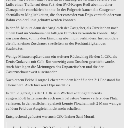
Lulic einen Treffer auf dem Fuß, den SVO-Keeper Redl aber mit einer
Glanzparade entschärfen konnte. In der Folgezeit kamen die Gastgeber
ebenfalls zu Möglichkeiten, die aber entweder von Drljo vereitelt oder von
Bahm von der Linie gekratzt werden konnten.
In der 56. Minute dann der Ausgleich der Gastgeber, als Güzelcoban nach
einem Foul im Strafraum den fälligen Elfmeter verwandeln konnte. Drljo
war zwar dran, konnte den Einschlag aber nicht verhindern. Insbesondere
die Pforzheimer Zuschauer zweifelten an der Rechtmäßigkeit des
Strafstoßes.
Wenige Minuten später dann ein weiterer Rückschlag für den 1. CfR, als
Denis Gudzevic mit Gelb-Rot vorzeitig zum Duschen geschickt wurde.
Auch hier lagen die Meinungen des Unparteiischen und die der
Gästezuschauer weit auseinander.
Nach einem Eckball sorgte Leberer mit dem Kopf für den 2:1 Endstand für
Oberachern. Auch hier war Drljo machtlos.
In der Folgezeit, als der 1. CfR sein Wechselkontingent bereits
ausgeschöpft hatte, musste auch noch Salvatore Varese verletzt den Platz
verlassen. In der restlichen Spielzeit konnte Pforzheim mit 2 Mann weniger
auf dem Feld den Ausgleich nicht mehr schaffen.
Entsprechend gefrustet war auch CfR-Trainer Sani Murati: